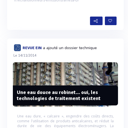
fr/echantillonneurs-emissions/amesa-b/
a ajouté un dossier technique
REVUE EIN
Le 14/11/2014
Une eau douce au robinet... oui, les
technologies de traitement existent
Une eau dure, « calcaire », engendre des coûts directs,
comme l'utilisation de produits anticalcaires, et réduit la
durée de vie des équipements électroménagers. La