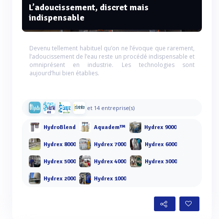
L’adoucissement, discret mais
indispensable
Devenu tellement habituel qu’on ne l’évoque que rarement,
l’adoucissement de l’eau reste un procédé indispensable et
omniprésent en industrie. Les technologies sont
aujourd’hui bien établies.
et 14 entreprise(s)
HydroBlend
Aquadem™
Hydrex 9000
Hydrex 8000
Hydrex 7000
Hydrex 6000
Hydrex 5000
Hydrex 4000
Hydrex 3000
Hydrex 2000
Hydrex 1000