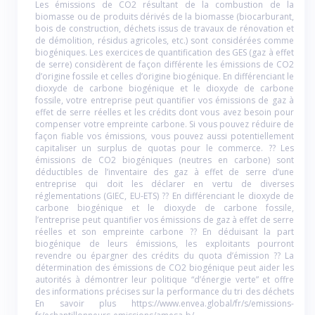
Les émissions de CO2 résultant de la combustion de la
biomasse ou de produits dérivés de la biomasse (biocarburant,
bois de construction, déchets issus de travaux de rénovation et
de démolition, résidus agricoles, etc.) sont considérées comme
biogéniques. Les exercices de quantification des GES (gaz à effet
de serre) considèrent de façon différente les émissions de CO2
d’origine fossile et celles d’origine biogénique. En différenciant le
dioxyde de carbone biogénique et le dioxyde de carbone
fossile, votre entreprise peut quantifier vos émissions de gaz à
effet de serre réelles et les crédits dont vous avez besoin pour
compenser votre empreinte carbone. Si vous pouvez réduire de
façon fiable vos émissions, vous pouvez aussi potentiellement
capitaliser un surplus de quotas pour le commerce. ?? Les
émissions de CO2 biogéniques (neutres en carbone) sont
déductibles de l’inventaire des gaz à effet de serre d’une
entreprise qui doit les déclarer en vertu de diverses
réglementations (GIEC, EU-ETS) ?? En différenciant le dioxyde de
carbone biogénique et le dioxyde de carbone fossile,
l’entreprise peut quantifier vos émissions de gaz à effet de serre
réelles et son empreinte carbone ?? En déduisant la part
biogénique de leurs émissions, les exploitants pourront
revendre ou épargner des crédits du quota d’émission ?? La
détermination des émissions de CO2 biogénique peut aider les
autorités à démontrer leur politique “d’énergie verte” et offre
des informations précises sur la performance du tri des déchets
En savoir plus https://www.envea.global/fr/s/emissions-