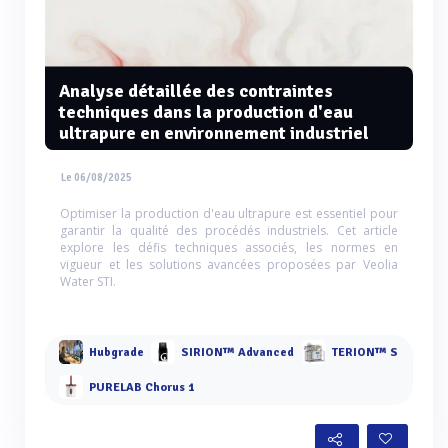
Analyse détaillée des contraintes
techniques dans la production d'eau
ultrapure en environnement industriel
Le 06/08/2025
Optimiser la production d'eau ultrapure est essentiel pour
garantir la qualité des procédés industriels. Cet article
explore les défis techniques associés, les normes en
vigueur et les solutions avancées proposées par Veolia
Water STI.
Hubgrade
SIRION™ Advanced
TERION™ S
PURELAB Chorus 1