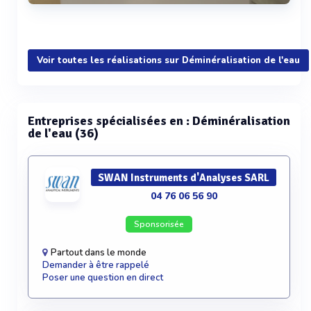
Voir plus
Voir toutes les réalisations sur Déminéralisation de l'eau
Entreprises spécialisées en : Déminéralisation
de l'eau (36)
SWAN Instruments d'Analyses SARL
04 76 06 56 90
Sponsorisée
Partout dans le monde
Demander à être rappelé
Poser une question en direct