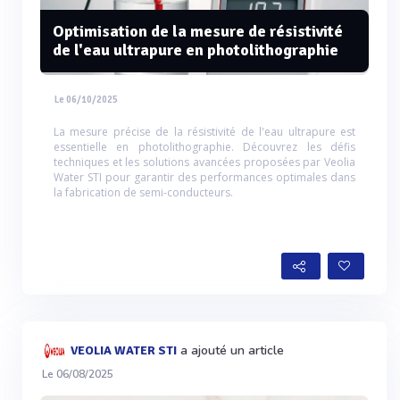
Optimisation de la mesure de résistivité
de l'eau ultrapure en photolithographie
Le 06/10/2025
La mesure précise de la résistivité de l'eau ultrapure est
essentielle en photolithographie. Découvrez les défis
techniques et les solutions avancées proposées par Veolia
Water STI pour garantir des performances optimales dans
la fabrication de semi-conducteurs.
a ajouté un article
VEOLIA WATER STI
Le 06/08/2025