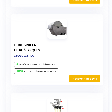
Recevoir un devis
CONOSCREEN
FILTRE À DISQUES
NUOVE ENERGIE
4
professionnels intéressés
1894
consultations récentes
Recevoir un devis