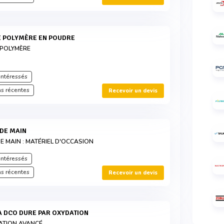
E POLYMÈRE EN POUDRE
 POLYMÈRE
intéressés
s récentes
Recevoir un devis
NDE MAIN
E MAIN : MATÉRIEL D'OCCASION
intéressés
s récentes
Recevoir un devis
LA DCO DURE PAR OXYDATION
ATION AVANCÉ