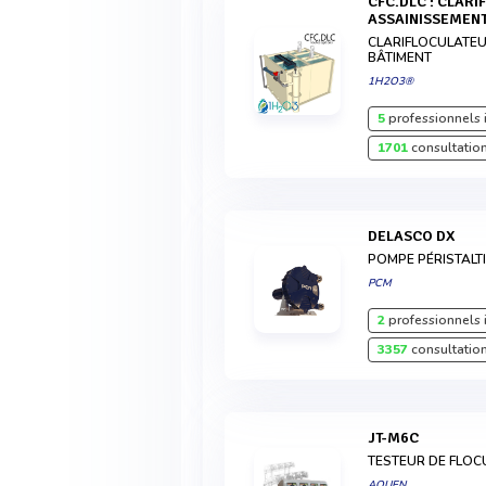
CFC.DLC : CLARIFLOCULATEUR 4.8 M3/H
ASSAINISSEMENT
CLARIFLOCULATEU
BÂTIMENT
1H2O3®
5
professionnels 
1701
consultation
DELASCO DX
POMPE PÉRISTALT
PCM
2
professionnels 
3357
consultation
JT-M6C
TESTEUR DE FLOC
AQUEN