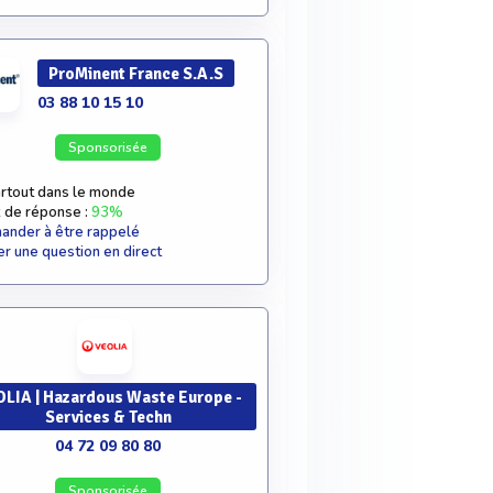
ProMinent France S.A.S
03 88 10 15 10
Sponsorisée
rtout dans le monde
 de réponse :
93%
nder à être rappelé
r une question en direct
LIA | Hazardous Waste Europe -
Services & Techn
04 72 09 80 80
Sponsorisée