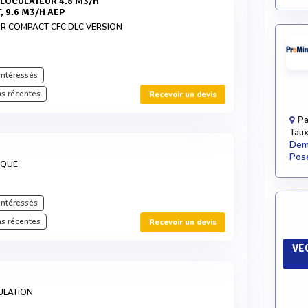
, 9.6 M3/H AEP
R COMPACT CFC.DLC VERSION
intéressés
s récentes
Recevoir un devis
Pa
Taux
Dema
Pose
IQUE
intéressés
s récentes
Recevoir un devis
VEO
ULATION