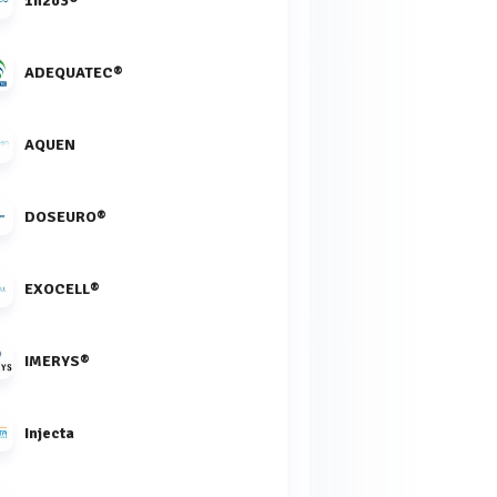
1h2o3®
ADEQUATEC®
AQUEN
DOSEURO®
EXOCELL®
IMERYS®
Injecta