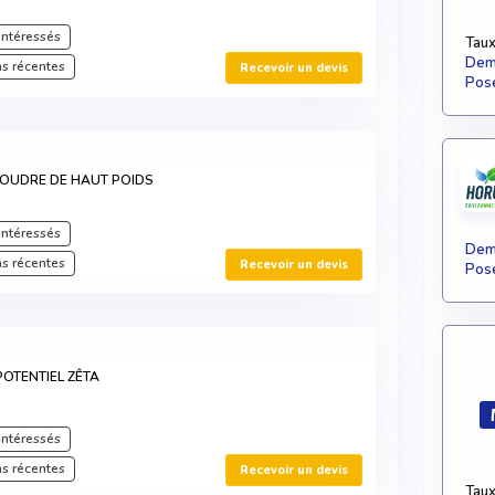
intéressés
Taux
Dema
s récentes
Recevoir un devis
Pose
POUDRE DE HAUT POIDS
intéressés
Dema
s récentes
Recevoir un devis
Pose
OTENTIEL ZÊTA
intéressés
s récentes
Recevoir un devis
Taux