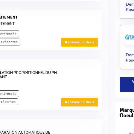
Dema
Pose
RAITEMENT
ITEMENT
intéressés
s récentes
Recevoir un devis
Dema
Pose
LATION PROPORTIONNEL DU PH,
LANT
V
intéressés
 récentes
Recevoir un devis
Marqu
flocul
ÉPARATION AUTOMATIQUE DE