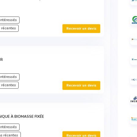
intéressés
 récentes
Recevoir un devis
UR
intéressés
 récentes
Recevoir un devis
IQUE À BIOMASSE FIXÉE
intéressés
s récentes
Recevoir un devis