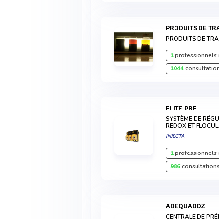
PRODUITS DE T
PRODUITS DE TRA
1
professionnels 
1044
consultation
ELITE.PRF
SYSTÈME DE RÉGU
REDOX ET FLOCU
INJECTA
1
professionnels 
986
consultations
ADEQUADOZ
CENTRALE DE PR