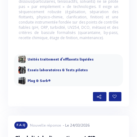
dissous/particulaires, tensioactifs, solvants) ne se pilote
pas « par empilement » de technologies. Il exige un
séquencement robuste (égalisation, séparation des
flottants, physico-chimie, clarification, finition) et une
conduite instrumentée fondée sur des points de contrôle
fiables (pH, ORP, turbidité, UV254, DCO, métaux) et des
critères de bascule formalisés (quarantaine, by-pass,
recette chimique, étage de finition, maintenance).
Unités traitement d'effluents liquides
Essais laboratoires & Tests pilotes
Plug & Sorb®
F.A.Q
Nouvelle réponse
- Le 24/03/2026