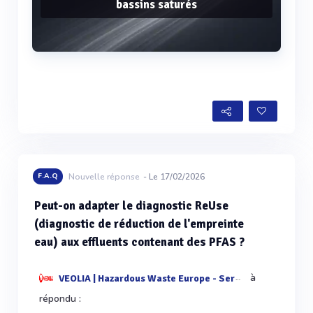
bassins saturés
Voir plus
F.A.Q
Nouvelle réponse
- Le 17/02/2026
Peut-on adapter le diagnostic ReUse
(diagnostic de réduction de l'empreinte
eau) aux effluents contenant des PFAS ?
à
VEOLIA | Hazardous Waste Europe - Services & Techn
répondu :