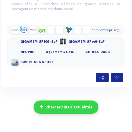
spécialisées ou branches dédiées de grands groupes se
partagent un marché en pleine santé.
et 19 entreprise(s)
GIGAMEM UF80G-S2F
GIGAMEM UF240-S2F
NEOPHIL
Aquamem 4 UF80
ACTIFLO CARB
BWT PLUG & REUSE
Charger plus d'actualités