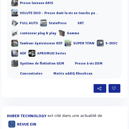
Presse laveuse AKIS
VOLUTE DUO - Presse dont la vis ne touche pas les anneaux
FULL AUTO
StainPress
SRT
conteneur plug & play
Gamma
Tambour épaississeur RDT
SUPER TITAN
S-DISC
HDF
APROMUD Series
Système de flottation GEM
Presse à vis DSM
Concentratec
Metris addIQ RheoScan
est cité dans une actualité de
HUBER TECHNOLOGY
REVUE EIN