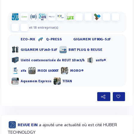
et 18 entreprise(s)
ECO-MX
Q-PRESS
GIGAMEM UF80G-S2F
GIGAMEM UF240-S2F
BWT PLUG & REUSE
Unité conteneurisée de REUT 10 m3/h
unYo®
aYa
MODI 15000T
MORO®
Aquamem Express
TITAN
a ajouté une actualité où est cité HUBER
REVUE EIN
TECHNOLOGY