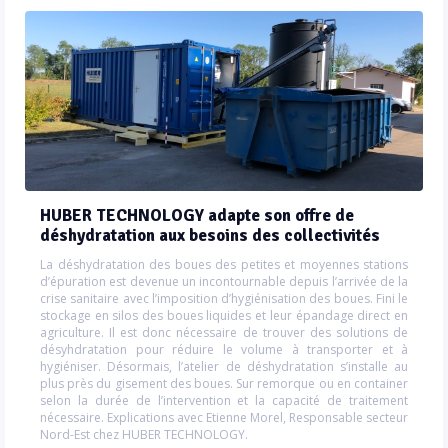
HUBER TECHNOLOGY adapte son offre de
déshydratation aux besoins des collectivités
La déshydratation des boues des petites et moyennes stations
d’épuration est devenue un incontournable depuis l’arrivée de la
crise sanitaire avec l’imposition d’hygiénisation des boues. Fini le
stockage en silos des boues liquides et leur épandage direct en
agriculture. Il est donc nécessaire de trouver des solutions de
désyhdratation pour réduire le volume à transporter et à
hygiéniser. Désormais, l’atelier de déshydratation s’installe au
plus près du gisement des boues. Sur remorque ou en container
selon la durée de l’intervention et la capacité de traitement
nécessaire. Explications avec Etienne Morel, Responsable secteur
Nord-Est chez HUBER TECHNOLOGY.