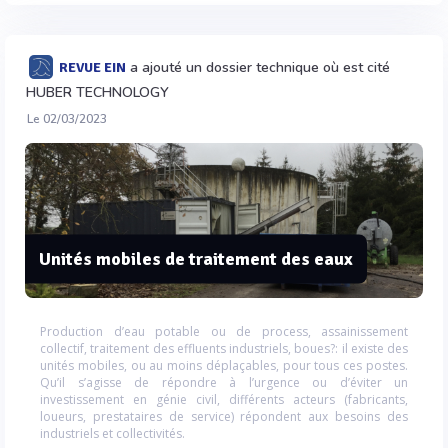
a ajouté un dossier technique où est cité
REVUE EIN
HUBER TECHNOLOGY
Le 02/03/2023
Unités mobiles de traitement des eaux
Production d’eau potable ou de process, assainissement
collectif, traitement des effluents industriels, boues?: il existe des
unités mobiles, ou au moins déplaçables, pour tous ces postes.
Qu’il s’agisse de répondre à l’urgence ou d’éviter un
investissement en génie civil, différents acteurs (fabricants,
loueurs, prestataires de service) répondent aux besoins des
industriels et collectivités.