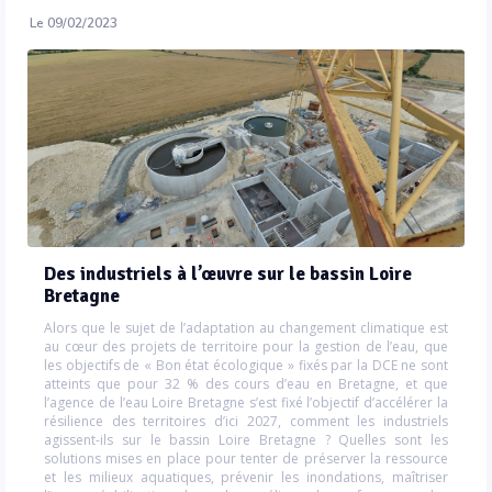
Le 09/02/2023
Des industriels à l’œuvre sur le bassin Loire
Bretagne
Alors que le sujet de l’adaptation au changement climatique est
au cœur des projets de territoire pour la gestion de l’eau, que
les objectifs de « Bon état écologique » fixés par la DCE ne sont
atteints que pour 32 % des cours d’eau en Bretagne, et que
l’agence de l’eau Loire Bretagne s’est fixé l’objectif d’accélérer la
résilience des territoires d’ici 2027, comment les industriels
agissent-ils sur le bassin Loire Bretagne ? Quelles sont les
solutions mises en place pour tenter de préserver la ressource
et les milieux aquatiques, prévenir les inondations, maîtriser