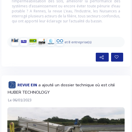
l’imperméabilisation des sols, améliorer la performance des
systèmes d’assainissement ou encore éviter toute pénurie d’eau
potable ? A Rennes, la revue L’eau, l’Industrie, les Nuisances a
interrogé plusieurs acteurs de la filière, tous secteurs confondus,
qui ont apporté leur éclairage sur l’actualité du bassin.
et 8 entreprise(s)
a ajouté un dossier technique où est cité
REVUE EIN
HUBER TECHNOLOGY
Le 06/01/2023