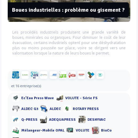
Boues industrielles : problème ou gisement ?
Les procédés industriels produisent une grande variété de
boues, minérales ou organiques. Pour diminuer le coût de leur
évacuation, certains industriels optent pour une déshydratation
plus ou moins poussée sur place, voire se dirigent vers une
valorisation lorsque la nature de leurs boues le permet.
et 16 entreprise(s)
Ec'Eau Press Wave
VOLUTE - Série FS
ALDEC G3
ALDEC
ROTARY PRESS
Q-PRESS
ADEQUAPRESS
DESHYVAC
Mélangeur-Mobile OPAL
VOLUTE
BioCo