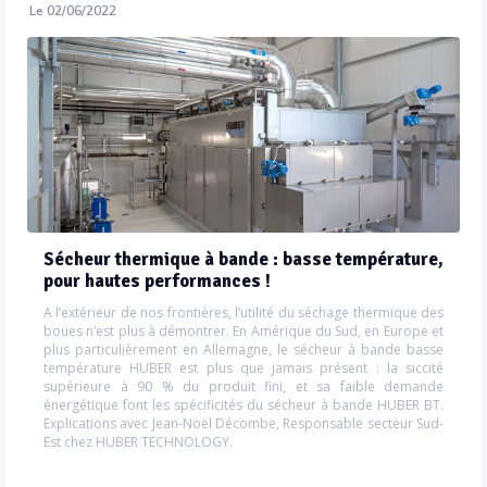
Le 02/06/2022
Sécheur thermique à bande : basse température,
pour hautes performances !
A l’extérieur de nos frontières, l’utilité du séchage thermique des
boues n’est plus à démontrer. En Amérique du Sud, en Europe et
plus particulièrement en Allemagne, le sécheur à bande basse
température HUBER est plus que jamais présent : la siccité
supérieure à 90 % du produit fini, et sa faible demande
énergétique font les spécificités du sécheur à bande HUBER BT.
Explications avec Jean-Noël Décombe, Responsable secteur Sud-
Est chez HUBER TECHNOLOGY.