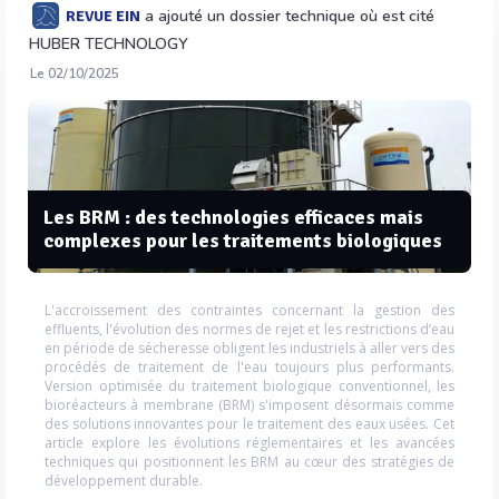
a ajouté un dossier technique où est cité
REVUE EIN
HUBER TECHNOLOGY
Le 02/10/2025
Les BRM : des technologies efficaces mais
complexes pour les traitements biologiques
L'accroissement des contraintes concernant la gestion des
effluents, l'évolution des normes de rejet et les restrictions d’eau
en période de sécheresse obligent les industriels à aller vers des
procédés de traitement de l'eau toujours plus performants.
Version optimisée du traitement biologique conventionnel, les
bioréacteurs à membrane (BRM) s'imposent désormais comme
des solutions innovantes pour le traitement des eaux usées. Cet
article explore les évolutions réglementaires et les avancées
techniques qui positionnent les BRM au cœur des stratégies de
développement durable.