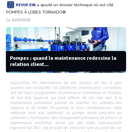
a ajouté un dossier technique où est cité
REVUE EIN
POMPES À LOBES TORNADO®
Le 15/07/2019
Pompes : quand la maintenance redessine la
relation client...
Aujourd’hui, les interventions sur une pompe ont lieu le plus
souvent soit lorsqu’elle est défaillante (maintenance corrective),
soit de façon programmée (maintenance préventive) en fonction
de son état supposé, qui peut différer de son état réel. Si la
maintenance préventive permet de planifier les activités des
équipes et de limiter les pannes et leurs conséquences, cette
méthode n’est pas optimale?: la pompe aurait peut-être pu
continuer à fonctionner sans changement prématuré de pièces. La
maintenance prédictive, servie par des outils opérationnels
reposant sur l’IIoT, est en train de s’imposer tant du point de vue