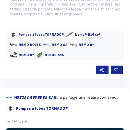
optimiser cette opération complexe. Cet article analyse les
technologies de pompes, telles que le rotor excentré et les lobes
rotatifs, adaptées aux industries exigeantes.
Pompes à lobes TORNADO®
Nemo® B.Max®
NEMO BO/BS
NEMO SA
NEMO BH
NEMO BY
NOTOS 3NS
a partagé une réalisation avec :
NETZSCH FRERES SARL
Pompes à lobes TORNADO®
Le 13/06/2025