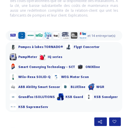
des coûts opérationnels que de la disponibilité des installations. A
la clé, une baisse substantielle des coûts de maintenance mais
aussi une redéfinition complète de la relation-client qui unit les
fabricants de pompes et leur client. Explications.
et 14 entreprise(s)
Pompes à lobes TORNADO®
Flygt Concertor
PumpMeter
IQ series
Smart Conveying Technology - SCT
ONIXline
Wilo-Rexa SOLID-Q
WEG Motor Scan
ABB Ability Smart Sensor
BLUEline
WGR
Grundfos iSOLUTIONS
KSB Guard
KSB Sonolyzer
KSB SupremeServ