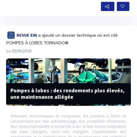
a ajouté un dossier technique où est cité
REVUE EIN
POMPES À LOBES TORNADO®
Le 02/05/2018
Pompes à lobes : des rendements plus élevés,
une maintenance allégée
Robustes, économiques et compactes, les pompes à lobes se
caractérisent par leur autoamorçage, leur possibilité d’inversion,
leur quasi-insensibilité à la marche à sec et leur bonne adaptation
aux eaux chargées, voire très chargées. L’optimisation des
rendements et la simplification de la maintenance ont contribué