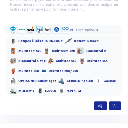
France. Encore minoritaire, elle poursuit son chemin malgré un
cadre réglementaire pour le moins incertain…
et 16 entreprise(s)
Pompes à lobes TORNADO®
Nemo® B.Max®
Multitec® 520
Multitec® 520
BioControl 2
BioControl 4 et 8
Multitec 540
Multitec 545
Multitec 560
Multitec 200 / 250
OPTISONIC 7300 Biogaz
AT1000 & KF1000
GasMix
MULTIMix
EZ7200
MPTK-GI