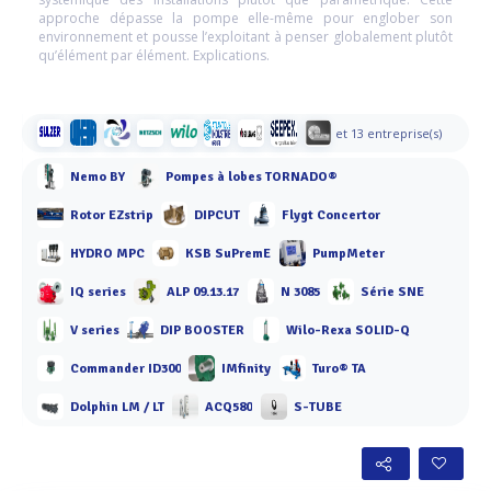
approche dépasse la pompe elle-même pour englober son
environnement et pousse l’exploitant à penser globalement plutôt
qu’élément par élément. Explications.
et 13 entreprise(s)
Nemo BY
Pompes à lobes TORNADO®
Rotor EZstrip
DIPCUT
Flygt Concertor
HYDRO MPC
KSB SuPremE
PumpMeter
IQ series
ALP 09.13.17
N 3085
Série SNE
V series
DIP BOOSTER
Wilo-Rexa SOLID-Q
Commander ID300
IMfinity
Turo® TA
Dolphin LM / LT
ACQ580
S-TUBE