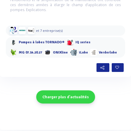
ces dernières années à élargir le champ d’application de ces
pompes. Explications.
et 7 entreprise(s)
Pompes à lobes TORNADO®
IQ series
MG 07.14.20.27
ONIXline
iLobe
Verderlobe
Charger plus d'actualités