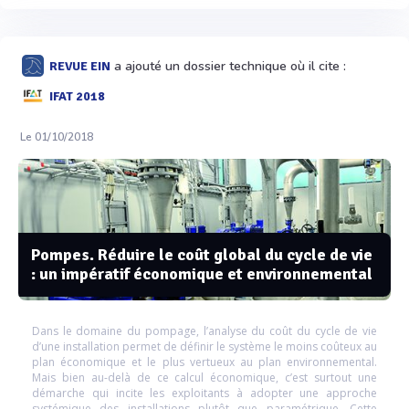
a ajouté un dossier technique où il cite :
REVUE EIN
IFAT 2018
Le 01/10/2018
Pompes. Réduire le coût global du cycle de vie
: un impératif économique et environnemental
Dans le domaine du pompage, l’analyse du coût du cycle de vie
d’une installation permet de définir le système le moins coûteux au
plan économique et le plus vertueux au plan environnemental.
Mais bien au-delà de ce calcul économique, c’est surtout une
démarche qui incite les exploitants à adopter une approche
systémique des installations plutôt que paramétrique. Cette