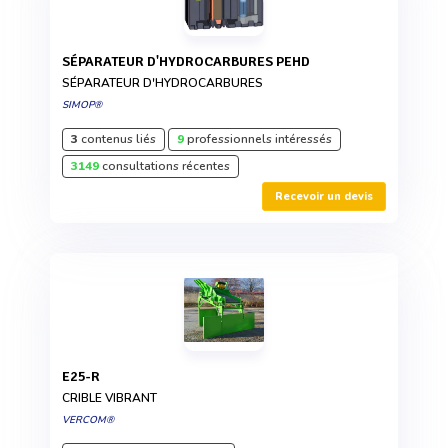
SÉPARATEUR D'HYDROCARBURES PEHD
SÉPARATEUR D'HYDROCARBURES
SIMOP®
3
contenus liés
9
professionnels intéressés
3149
consultations récentes
Recevoir un devis
E25-R
CRIBLE VIBRANT
VERCOM®