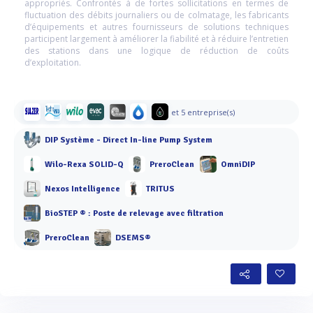
appropriés. Confrontés à de fortes sollicitations en termes de
fluctuation des débits journaliers ou de colmatage, les fabricants
d’équipements et autres fournisseurs de solutions techniques
participent largement à améliorer la fiabilité et à réduire l’entretien
des stations dans une logique de réduction de coûts
d’exploitation.
et 5 entreprise(s)
DIP Système - Direct In-line Pump System
Wilo-Rexa SOLID-Q
PreroClean
OmniDIP
Nexos Intelligence
TRITUS
BioSTEP ® : Poste de relevage avec filtration
PreroClean
DSEMS®