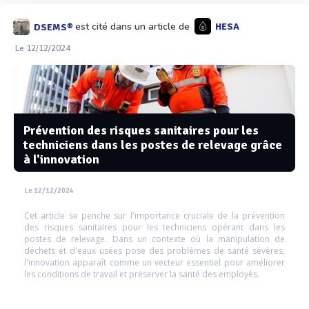
est cité dans un article de
HESA
DSEMS®
Le 12/12/2024
Prévention des risques sanitaires pour les
techniciens dans les postes de relevage grâce
à l'innovation
Le 12/12/2024
Cet article se penche sur l'importance cruciale de la prévention
des risques sanitaires pour les techniciens opérant dans les
postes de relevage. Dans un contexte où la manipulation de
déchets et d'eaux usées pose des problèmes de santé sévères,
l'innovation apparaît comme un vecteur essentiel pour améliorer
les conditions de travail et préserver la santé des employés.