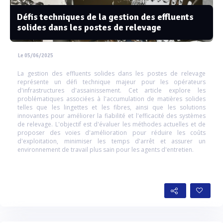
Défis techniques de la gestion des effluents
solides dans les postes de relevage
Le 05/06/2025
La gestion des effluents solides dans les postes de relevage
représente un défi technique majeur pour les opérateurs
d'infrastructures d'assainissement. Cet article explore les
problématiques associées à l'accumulation de matières solides
telles que les lingettes et les fibres, ainsi que les solutions
innovantes pour améliorer la fiabilité et l'efficacité des systèmes
de relevage. L'objectif est d'évaluer les méthodes actuelles et de
proposer des voies d'amélioration pour réduire les coûts
d'exploitation, minimiser les temps d'arrêt et assurer un
environnement de travail plus sain pour les agents d'entretien.