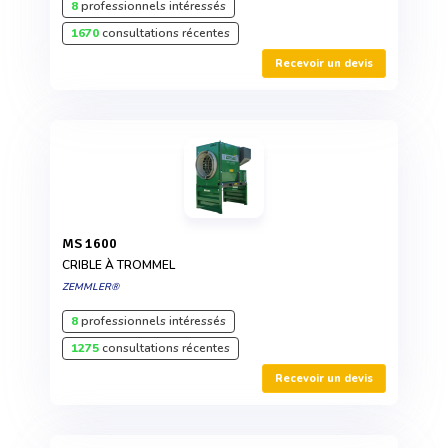
8
professionnels intéressés
1670
consultations récentes
Recevoir un devis
MS 1600
CRIBLE À TROMMEL
ZEMMLER®
8
professionnels intéressés
1275
consultations récentes
Recevoir un devis