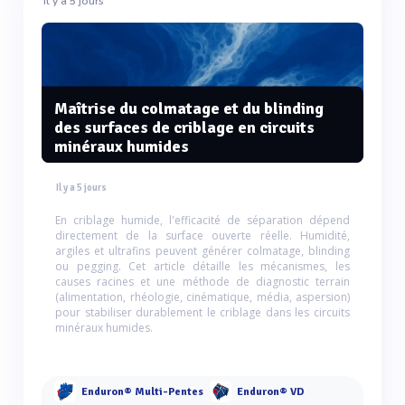
Il y a 5 jours
Maîtrise du colmatage et du blinding
des surfaces de criblage en circuits
minéraux humides
Il y a 5 jours
En criblage humide, l'efficacité de séparation dépend
directement de la surface ouverte réelle. Humidité,
argiles et ultrafins peuvent générer colmatage, blinding
ou pegging. Cet article détaille les mécanismes, les
causes racines et une méthode de diagnostic terrain
(alimentation, rhéologie, cinématique, média, aspersion)
pour stabiliser durablement le criblage dans les circuits
minéraux humides.
Enduron® Multi-Pentes
Enduron® VD