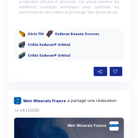
production efficace et sécurisée. Cet article examine les
meilleures pratiques techniques pour optimiser les
performances des cribles et prolonger leur durée de vie.
Série TIH
Enduron Banana Screens
Crible Enduron® Orbital
Crible Enduron® Orbital
a partagé une réalisation
Weir Minerals France
Le 14/11/2025
Weir Minerals France