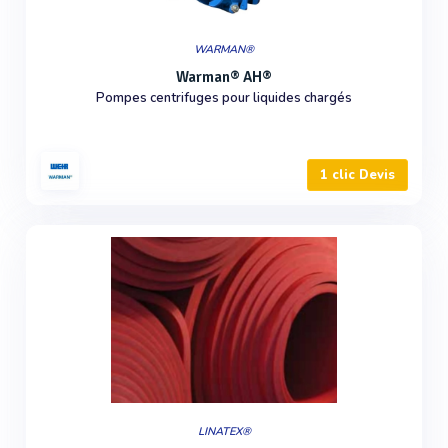
WARMAN®
Warman® AH®
Pompes centrifuges pour liquides chargés
1 clic Devis
LINATEX®