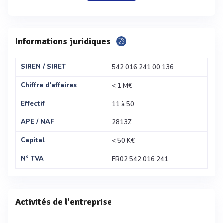
Informations juridiques
SIREN / SIRET
542 016 241 00 136
Chiffre d'affaires
< 1 M€
Effectif
11 à 50
APE / NAF
2813Z
Capital
< 50 K€
N° TVA
FR02 542 016 241
Activités de l'entreprise