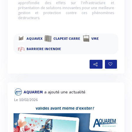
approfondie des effets sur l'infrastructure et
présentation de solutions innovantes pour une meilleure
gestion et protection contre ces phénomènes
destructeurs.
AQUAVEX
CLAPEXT CARRE
VME
BARRIERE INCENDIE
a ajouté une actualité
AQUAREM
Le 10/02/2026