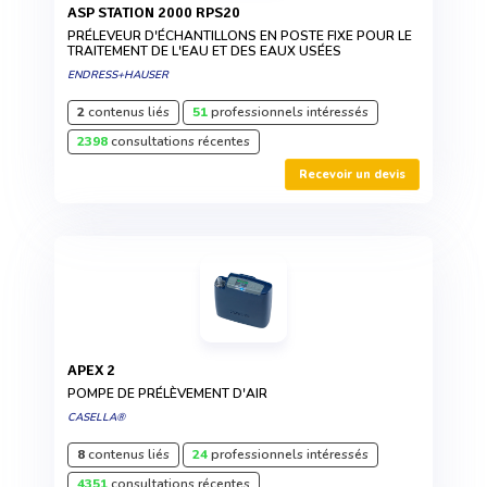
ASP STATION 2000 RPS20
PRÉLEVEUR D'ÉCHANTILLONS EN POSTE FIXE POUR LE
TRAITEMENT DE L'EAU ET DES EAUX USÉES
ENDRESS+HAUSER
2
contenus liés
51
professionnels intéressés
2398
consultations récentes
Recevoir un devis
APEX 2
POMPE DE PRÉLÈVEMENT D'AIR
CASELLA®
8
contenus liés
24
professionnels intéressés
4351
consultations récentes