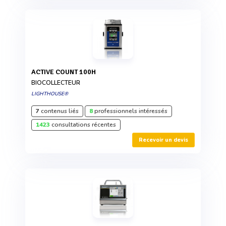
ACTIVE COUNT 100H
BIOCOLLECTEUR
LIGHTHOUSE®
7
contenus liés
8
professionnels intéressés
1423
consultations récentes
Recevoir un devis