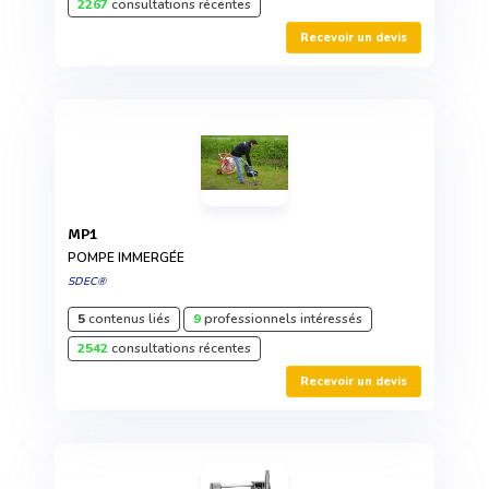
2267
consultations récentes
Recevoir un devis
MP1
POMPE IMMERGÉE
SDEC®
5
contenus liés
9
professionnels intéressés
2542
consultations récentes
Recevoir un devis