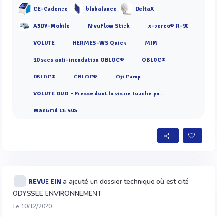
CE-Cadence
blubalance
DeltaX
A3DV-Mobile
NivuFlow Stick
x-perco® R-90
VOLUTE
HERMES-WS Quick
MIM
10 sacs anti-inondation OBLOC®
OBLOC®
0BLOC®
OBLOC®
Oji Camp
VOLUTE DUO - Presse dont la vis ne touche pas les anneaux
MacGrid CE 40S
a ajouté un dossier technique où est cité
REVUE EIN
ODYSSEE ENVIRONNEMENT
Le 10/12/2020