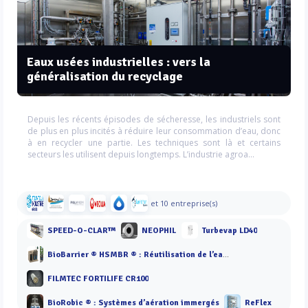
Eaux usées industrielles : vers la
généralisation du recyclage
Depuis les récents épisodes de sécheresse, les industriels sont
de plus en plus incités à réduire leur consommation d’eau, donc
à en recycler une partie. Les techniques sont là et certains
secteurs les utilisent depuis longtemps. L’industrie agroa...
et 10 entreprise(s)
SPEED-O-CLAR™
NEOPHIL
Turbevap LD40
BioBarrier ® HSMBR ® : Réutilisation de l’eau à forte charge
FILMTEC FORTILIFE CR100
BioRobic ® : Systèmes d’aération immergés
ReFlex