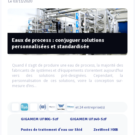
Le 03/11/2020
Eaux de process : conjuguer solutions
personnalisées et standardisée
Quand il s’agit de produire une eau de process, la majorité des
fabricants de systèmes et d’équipements s’orientent aujourd’hui
vers des solutions pré-designées. Cependant, la
personnalisation de ces solutions, voire la conception sur-
mesure d’ins...
et 24 entreprise(s)
GIGAMEM UF80G-S2F
GIGAMEM UF240-S2F
Postes de traitement d'eau sur Skid
ZeeWeed 700B