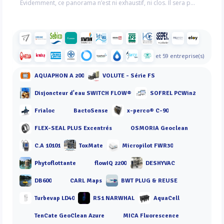
Évidemment, ce panorama n’est ni exhaustif, ni clos. Il sera p...
et 59 entreprise(s)
AQUAPHON A 200
VOLUTE - Série FS
Disjoncteur d'eau SWITCH FLOW®
SOFREL PCWin2
Frialoc
BactoSense
x-perco® C-90
FLEX-SEAL PLUS Excentrés
OSMORIA Geoclean
C.A 10101
ToxMate
Micropilot FWR30
Phytoflottante
flowIQ 2200
DESHYVAC
DB600
CARL Maps
BWT PLUG & REUSE
Turbevap LD40
RS1 NARWHAL
AquaCell
TenCate GeoClean Azure
MICA Fluorescence