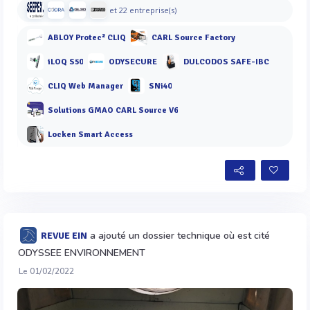
et 22 entreprise(s)
ABLOY Protec² CLIQ
CARL Source Factory
iLOQ S50
ODYSECURE
DULCODOS SAFE-IBC
CLIQ Web Manager
SNi40
Solutions GMAO CARL Source V6
Locken Smart Access
a ajouté un dossier technique où est cité
REVUE EIN
ODYSSEE ENVIRONNEMENT
Le 01/02/2022