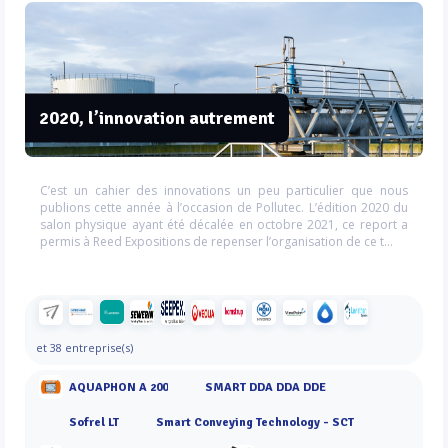
2020, l’innovation autrement
C’est un cahier des innovations un peu particulier que nous
publions cette année à l’occasion de Pollutec. L’édition 2020 du
salon physique ayant été décalée en octobre 2021, ce report a
permis à Reed Expositions de repenser l’organisation de ce t...
et 38 entreprise(s)
AQUAPHON A 200
SMART DDA DDA DDE
Sofrel LT
Smart Conveying Technology - SCT