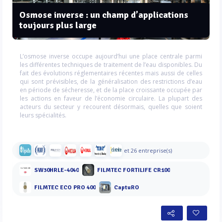
Osmose inverse : un champ d’applications
toujours plus large
L’osmose inverse occupe aujourd’hui une place centrale parmi
les différentes techniques de traitement de l’eau disponibles. Du
fait des évolutions réglementaires récentes mais aussi de celles
qui sont prévisibles, de la généralisation des restrictions d’eau
en période de sécheresse, et de la place croissante occupée par
les actions en faveur de l’économie circulaire. La plupart des
acteurs du secteur y recourent désormais, quelles que soient
leurs spécialités.
et 26 entreprise(s)
SW30HRLE-4040
FILMTEC FORTILIFE CR100
FILMTEC ECO PRO 400
CaptuRO