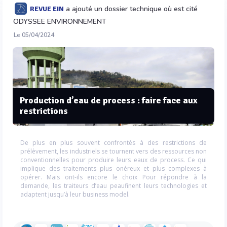
a ajouté un dossier technique où est cité
REVUE EIN
ODYSSEE ENVIRONNEMENT
Le 05/04/2024
Production d’eau de process : faire face aux
restrictions
De plus en plus souvent confrontés à des restrictions de
prélèvement, les industriels se tournent vers des ressources non
conventionnelles pour produire leurs eaux de process. Ce qui
implique des traitements plus onéreux et plus complexes à
opérer. Mais ont-ils encore le choix Pour répondre à la
demande, les traiteurs d’eau peaufinent leurs technologies et
adaptent jusqu’à leur business model.