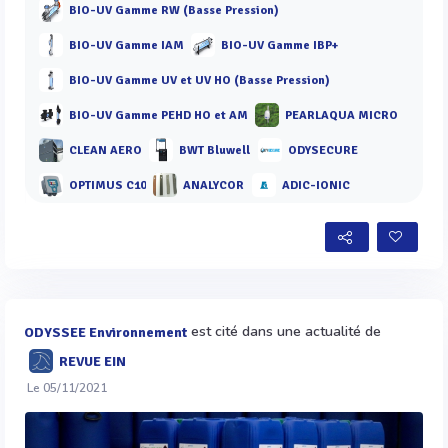
BIO-UV Gamme RW (Basse Pression)
BIO-UV Gamme IAM
BIO-UV Gamme IBP+
BIO-UV Gamme UV et UV HO (Basse Pression)
BIO-UV Gamme PEHD HO et AM
PEARLAQUA MICRO
CLEAN AERO
BWT Bluwell
ODYSECURE
OPTIMUS C10
ANALYCOR
ADIC-IONIC
est cité dans une actualité de
ODYSSEE Environnement
REVUE EIN
Le 05/11/2021