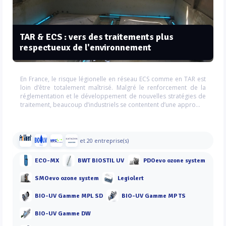
TAR & ECS : vers des traitements plus
respectueux de l'environnement
En France, le risque légionelle en réseau ECS comme en TAR est
loin d’être totalement maîtrisé. Malgré le renforcement de la
réglementation et le développement de nouvelles stratégies de
traitement, beaucoup d’industriels se contentent d’une appro...
et 20 entreprise(s)
ECO-MX
BWT BIOSTIL UV
PDOevo ozone system
SMOevo ozone system
Legiolert
BIO-UV Gamme MPL SD
BIO-UV Gamme MP TS
BIO-UV Gamme DW