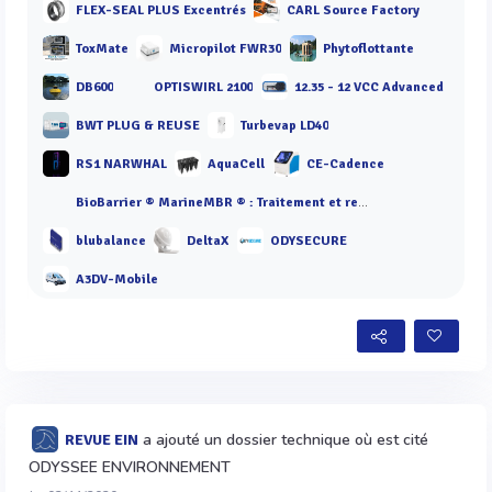
FLEX-SEAL PLUS Excentrés
CARL Source Factory
ToxMate
Micropilot FWR30
Phytoflottante
DB600
OPTISWIRL 2100
12.35 - 12 VCC Advanced
BWT PLUG & REUSE
Turbevap LD40
RS1 NARWHAL
AquaCell
CE-Cadence
BioBarrier ® MarineMBR ® : Traitement et recyclage des eaux usées
blubalance
DeltaX
ODYSECURE
A3DV-Mobile
a ajouté un dossier technique où est cité
REVUE EIN
ODYSSEE ENVIRONNEMENT