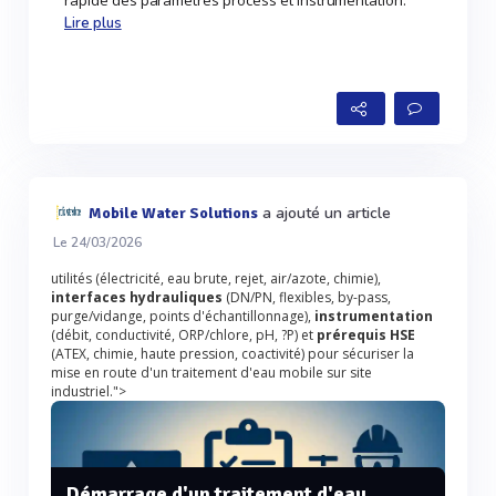
rapide des parametres process et instrumentation.
Lire plus
a ajouté un article
Mobile Water Solutions
Le 24/03/2026
utilités (électricité, eau brute, rejet, air/azote, chimie),
interfaces hydrauliques
(DN/PN, flexibles, by-pass,
purge/vidange, points d'échantillonnage),
instrumentation
(débit, conductivité, ORP/chlore, pH, ?P) et
prérequis HSE
(ATEX, chimie, haute pression, coactivité) pour sécuriser la
mise en route d'un traitement d'eau mobile sur site
industriel.">
Démarrage d'un traitement d'eau