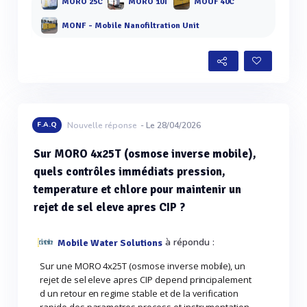
MORO 25C
MORO 10T
MOUF 40C
MONF - Mobile Nanofiltration Unit
F.A.Q
Nouvelle réponse
- Le 28/04/2026
Sur MORO 4x25T (osmose inverse mobile),
quels contrôles immédiats pression,
temperature et chlore pour maintenir un
rejet de sel eleve apres CIP ?
à répondu :
Mobile Water Solutions
Sur une MORO 4x25T (osmose inverse mobile), un
rejet de sel eleve apres CIP depend principalement
d un retour en regime stable et de la verification