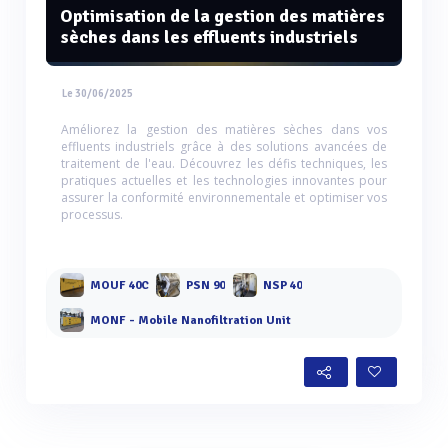
Optimisation de la gestion des matières
sèches dans les effluents industriels
Le 30/06/2025
Améliorez la gestion des matières sèches dans vos
effluents industriels grâce à des solutions avancées de
traitement de l'eau. Découvrez les défis techniques, les
pratiques actuelles et les technologies innovantes pour
assurer la conformité environnementale et optimiser vos
processus.
MOUF 40C
PSN 90
NSP 40
MONF - Mobile Nanofiltration Unit