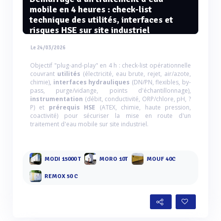
mobile en 4 heures : check-list
technique des utilités, interfaces et
risques HSE sur site industriel
Le 24/03/2026
Objectif "plug-and-play" en 4 h : check-list opérationnelle
couvrant
utilités
(électricité, eau brute, rejet, air/azote,
chimie),
interfaces hydrauliques
(DN/PN, flexibles, by-
pass, purge/vidange, points d'échantillonnage),
instrumentation
(débit, conductivité, ORP/chlore, pH, ?
P) et
prérequis HSE
(ATEX, chimie, haute pression,
coactivité) pour sécuriser la mise en route d'un
traitement d'eau mobile sur site industriel.
MODI 15000 T
MORO 10T
MOUF 40C
REMOX 50 C