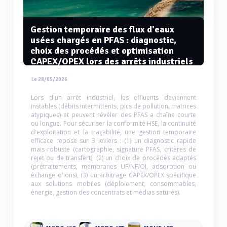
Gestion temporaire des flux d'eaux
usées chargés en PFAS : diagnostic,
choix des procédés et optimisation
CAPEX/OPEX lors des arrêts industriels
Le 28/05/2026
Lors d'un arrêt industriel, les effluents deviennent
instables (débits intermittents, pics de pollution, matrices
atypiques) et peuvent révéler des PFAS a chaîne courte
ou longue. Pour sécuriser la conformité HSE, la continuité
d'exploitation et la traçabilité, une gestion temporaire
efficace repose sur 3 leviers : (1) un diagnostic rapide
mais robuste (cartographie, signature PFAS, critères de
rejet ou de transfert), (2) un choix de procédés adaptés
(prétraitements, membranes UF/NF/OI, adsorption ou
échange d'ions), (3) un arbitrage CAPEX/OPEX spécifique
aux solutions mobiles (déploiement, consommables,
énergie, gestion des concentrats et médias saturés).