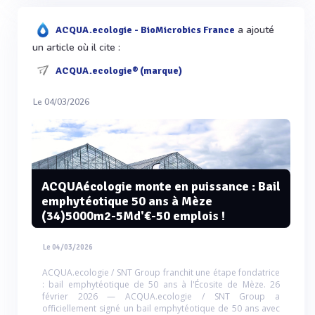
a ajouté
ACQUA.ecologie - BioMicrobics France
un article où il cite :
ACQUA.ecologie® (marque)
Le 04/03/2026
ACQUAécologie monte en puissance : Bail
emphytéotique 50 ans à Mèze
(34)5000m2-5Md'€-50 emplois !
Le 04/03/2026
ACQUA.ecologie / SNT Group franchit une étape fondatrice
: bail emphytéotique de 50 ans à l'Écosite de Mèze. 26
février 2026 — ACQUA.ecologie / SNT Group a
officiellement signé un bail emphytéotique de 50 ans avec