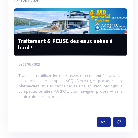
Le 06/03/2026
Traitement & REUSE des eaux usées à
bord !
Le 06/03/2026
Traiter et réutiliser les eaux usées directement à bord : ce
n'est plus une utopie. ACQUA.écologie propose aux
plaisanciers et aux capitaineries une solution biologique
compacte, certifiée MARPOL, pour naviguer propre — sans
contrainte et sans odeur.