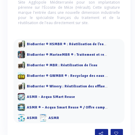
Sète Agglopole Méditerranée pour son implantation
pérenne sur l'Écosite de Mèze (Hérault). Cette signature
marque l'entrée dans une nouvelle dimension industrielle
pour le spécialiste français du traitement et de la
réutilisation de l'eau directement sur site.
BioBarrier ® HSMBR ® : Réutilisation de l’eau à forte charge
BioBarrier ® MarineMBR ® : Traitement et recyclage des eaux usées
BioBarrier ® MBR : Réutilisation de l’eau
BioBarrier ® GWMBR ® : Recyclage des eaux grises semi-collectif
BioBarrier ® Winery : Réutilisation des effluents
ASMR - Acqua SMart Reuse
ASMR ® – Acqua Smart Reuse ® / Offre campings et zones de loisirs
ASMR
ASMR