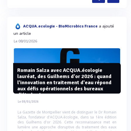
a ajouté
ACQUA.ecologie - BioMicrobics France
un article
Le 08/01/2026
Romain Salza avec ACQUA.écologie
lauréat, des Guilhems d'or 2026 : quand
l'innovation en traitement d'eau répond
aux défis opérationnels des bureaux
d'études !
Le 08/01/2026
La Gazette de Montpellier vient de distinguer le Dr Romain
Salza, fondateur d'ACQUA.écologie, dans sa 1ère édition
des Guilhems d'or 2026. Cette reconnaissance met en
lumière une approche disruptive du traitement des eaux