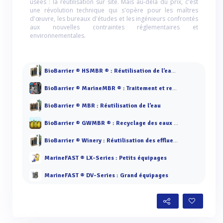
usées : la réutilisation sur site. Mais au-delà du prix, c'est
une révolution technique qui s'opère pour les maîtres
d'œuvre, les bureaux d'études et les ingénieurs confrontés
aux nouvelles contraintes réglementaires et
environnementales.
BioBarrier ® HSMBR ® : Réutilisation de l’eau à forte charge
BioBarrier ® MarineMBR ® : Traitement et recyclage des eaux usées
BioBarrier ® MBR : Réutilisation de l’eau
BioBarrier ® GWMBR ® : Recyclage des eaux grises semi-collectif
BioBarrier ® Winery : Réutilisation des effluents
MarineFAST ® LX-Series : Petits équipages
MarineFAST ® DV-Series : Grand équipages