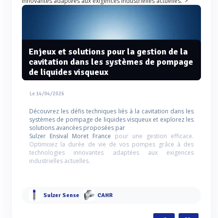
innovantes adaptées aux exigences industrielles actuelles.">
Enjeux et solutions pour la gestion de la
cavitation dans les systèmes de pompage
de liquides visqueux
Le 14/04/2026
Découvrez les défis techniques liés à la cavitation dans les
systèmes de pompage de liquides visqueux et explorez les
solutions avancées proposées par
Sulzer Ensival Moret France
pour une gestion efficace.
Optimisez la durée de vie de vos pompes grâce à des
technologies innovantes adaptées aux exigences
industrielles actuelles.
Sulzer Sense
CAHR