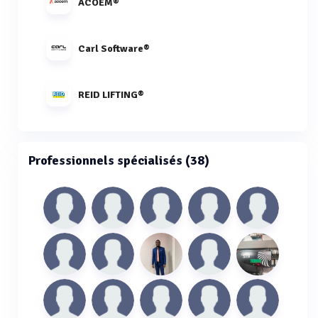
ACOEM®
Carl Software®
REID LIFTING®
Professionnels spécialisés (38)