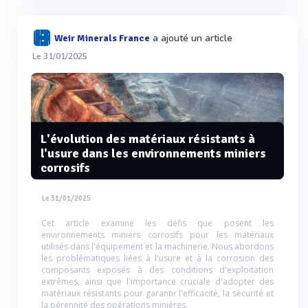
a ajouté un article
Weir Minerals France
Le 31/01/2025
L'évolution des matériaux résistants à
l'usure dans les environnements miniers
corrosifs
Le 31/01/2025
Cet article examine les défis que posent les
environnements miniers corrosifs pour les matériaux
utilisés dans l'équipement et la machinerie. Nous abordons
les problématiques liées à l'usure et à la corrosion des
composants exposés à des conditions d'exploitation
extrêmes, ainsi que l'importance cruciale d'adopter des
matériaux résistants pour garantir l'efficacité, la sécurité et
la pérennité des opérations minières.