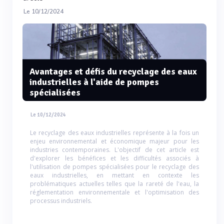
Le 10/12/2024
Avantages et défis du recyclage des eaux
industrielles à l'aide de pompes
spécialisées
Le 10/12/2024
Le recyclage des eaux industrielles représente à la fois un
enjeu environnemental et économique majeur pour les
industries contemporaines. L'objectif de cet article est
d'explorer les bénéfices et les difficultés associés à
l'utilisation de pompes spécialisées pour le recyclage des
eaux industrielles, en mettant en contexte les
problématiques actuelles telles que la rareté de l'eau, la
réglementation environnementale et l'optimisation des
processus industriels.