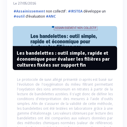
Le 27/05/2016
#Assainissement
non collectif :
#IRSTEA
développe un
#outil
d’évaluation
#ANC
Les bandelettes : outil simple, rapide et
économique pour évaluer les filières par
cultures fixées sur support fin
Le protocole de suivi allégé présenté ci-après est basé sur
l'évolution de l'oxygénation du milieu filtrant permettant
l'oxydation des ions ammonium en nitrates à partir de la
lecture de bandelettes azotées. Il s'agit donc de définir les
conditions d'interprétation des mesures à l'aide d'outils
simples. Afin de s'assurer de la validité de cette méthode,
les bandelettes ont été testées en laboratoire grâce à une
gamme d'étalonnage. Les valeurs obtenues par lecture des
bandelettes ont été comparées aux valeurs données par
des méthodes chimiques normées (valeur de référence).