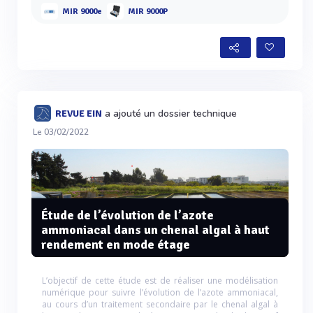
MIR 9000e
MIR 9000P
a ajouté un dossier technique
REVUE EIN
Le 03/02/2022
Étude de l’évolution de l’azote
ammoniacal dans un chenal algal à haut
rendement en mode étage
L’objectif de cette étude est de réaliser une modélisation
numérique pour suivre l’évolution de l’azote ammoniacal,
au cours d’un traitement secondaire par le chenal algal à