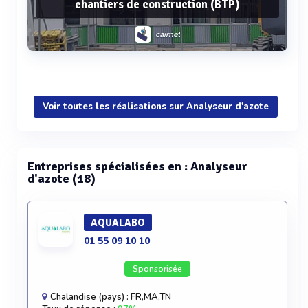
chantiers de construction (BTP)
cairnet
Voir plus
Voir toutes les réalisations sur Analyseur d'azote
Entreprises spécialisées en : Analyseur
d'azote (18)
AQUALABO
01 55 09 10 10
Sponsorisée
Chalandise (pays) : FR,MA,TN