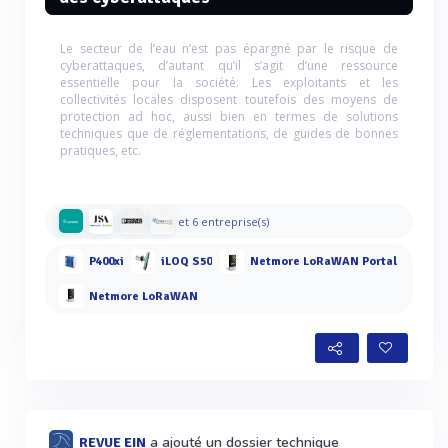
Le secteur de l’eau n’est pas épargné par le risque de
cyberattaques, d’autant qu’il s’agit d’une ressource
essentielle pour la société. Les exploitants et les
collectivités locales disposent toutefois des moyens de
protection ad hoc, aussi bien en termes de solutions
techniques que de réglementations, de guides de bonnes
pratiques, etc.
et 6 entreprise(s)
P400xi
iLOQ S50
Netmore LoRaWAN Portal
Netmore LoRaWAN
a ajouté un dossier technique
REVUE EIN