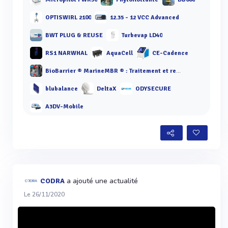
OPTISWIRL 2100
12.35 - 12 VCC Advanced
BWT PLUG & REUSE
Turbevap LD40
RS1 NARWHAL
AquaCell
CE-Cadence
BioBarrier ® MarineMBR ® : Traitement et recyclage des eaux usées
blubalance
DeltaX
ODYSECURE
A3DV-Mobile
a ajouté une actualité
CODRA
Le 26/11/2020