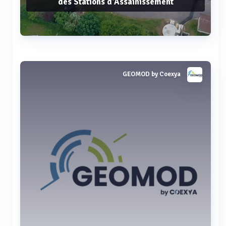
des Stations d'Assainissement
Voir plus
GEOMOD by Coexya