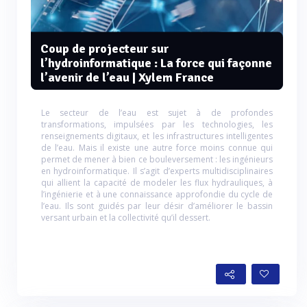
Coup de projecteur sur
l’hydroinformatique : La force qui façonne
l’avenir de l’eau | Xylem France
Le secteur de l’eau est sujet à de profondes
transformations, impulsées par les technologies, les
renseignements digitaux, et les infrastructures intelligentes
de l’eau. Mais il existe une autre force moins connue qui
permet de mener à bien ce bouleversement : les ingénieurs
en hydroinformatique. Il s’agit d’experts multidisciplinaires
qui allient la capacité de modeler les flux hydrauliques, à
l’ingénierie et à une connaissance approfondie du cycle de
l’eau. Ils sont guidés par leur désir d’améliorer le bassin
versant urbain et la collectivité qu’il dessert.