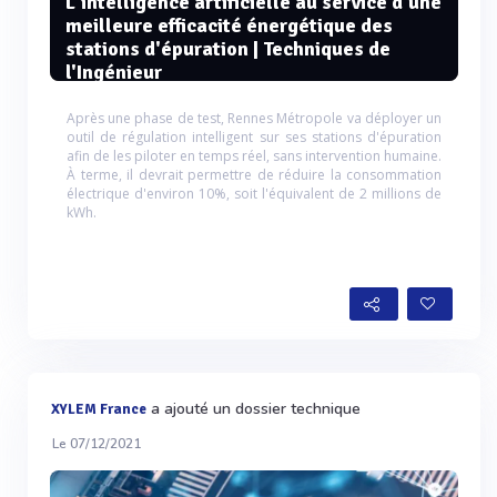
L'intelligence artificielle au service d'une
meilleure efficacité énergétique des
stations d'épuration | Techniques de
l'Ingénieur
Après une phase de test, Rennes Métropole va déployer un
outil de régulation intelligent sur ses stations d'épuration
afin de les piloter en temps réel, sans intervention humaine.
À terme, il devrait permettre de réduire la consommation
électrique d'environ 10%, soit l'équivalent de 2 millions de
kWh.
a ajouté un dossier technique
XYLEM France
Le 07/12/2021