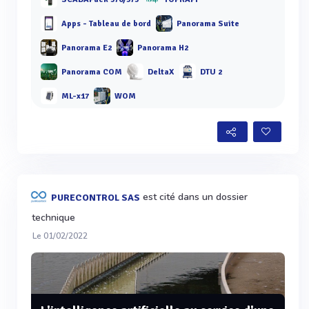
Apps - Tableau de bord
Panorama Suite
Panorama E2
Panorama H2
Panorama COM
DeltaX
DTU 2
ML-x17
WOM
est cité dans un dossier
PURECONTROL SAS
technique
Le 01/02/2022