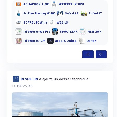
AQUAPHON A 200
WATERFLUX 3070
Proline Promag W 800
Sofrel LS
Sofrel LT
SOFREL PCWin2
WEB LS
InfoWorks WS Pro
SPOUTLEAK
NETILION
InfoWorks ICM
ArcGIS Online
DeltaX
a ajouté un dossier technique
REVUE EIN
Le 10/12/2020