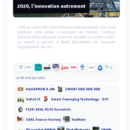
2020, l’innovation autrement
C’est un cahier des innovations un peu particulier que nous
publions cette année à l’occasion de Pollutec. L’édition
2020 du salon physique ayant été décalée en octobre 2021,
ce report a permis à Reed Expositions de repenser
l’organisation de ce t...
et 38 entreprise(s)
AQUAPHON A 200
SMART DDA DDA DDE
Sofrel LT
Smart Conveying Technology - SCT
FLEX-SEAL PLUS Excentrés
CARL Source Factory
ToxMate
Micropilot FWR30
Phytoflottante
DB600