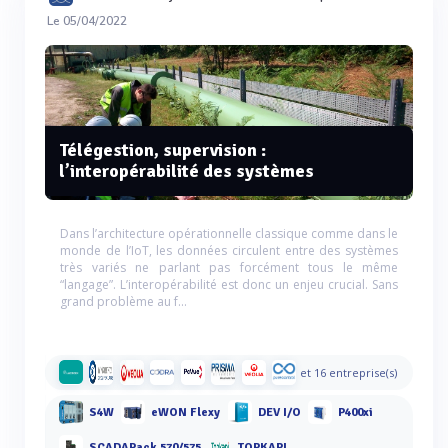
Le 05/04/2022
Télégestion, supervision :
l’interopérabilité des systèmes
Dans l’architecture opérationnelle classique comme dans le
monde de l’IoT, les données circulent entre des systèmes
très variés ne parlant pas forcément tous le même
“langage”. L’interopérabilité est donc un enjeu crucial. Sans
grand problème au f...
et 16 entreprise(s)
S4W
eWON Flexy
DEV I/O
P400xi
SCADAPack 570/575
TOPKAPI