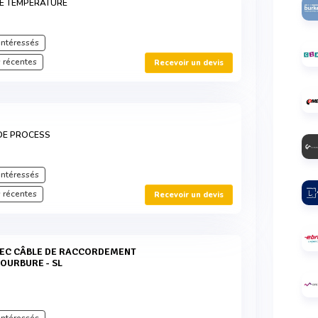
E TEMPÉRATURE
intéressés
 récentes
Recevoir un devis
DE PROCESS
intéressés
 récentes
Recevoir un devis
COURBURE - SL