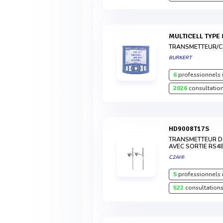
MULTICELL TYPE
TRANSMETTEUR/C
BURKERT
6
professionnels 
2026
consultation
HD9008T17S
TRANSMETTEUR D’
AVEC SORTIE RS
C2AI®
5
professionnels 
522
consultations