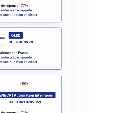
 de réponse :
77%
nder à être rappelé
r une question en direct
QL3D
01 34 91 90 20
ulement en France
nder à être rappelé
r une question en direct
ENECA | Automation Interfaces
00 39 049 8705.359
 de réponse :
71%