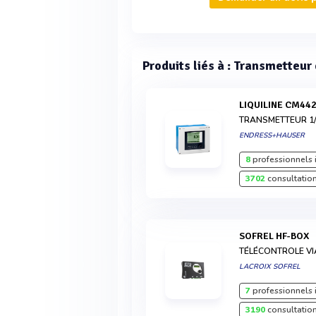
Produits liés à : Transmetteu
LIQUILINE CM44
TRANSMETTEUR 1/
ENDRESS+HAUSER
8
professionnels 
3702
consultation
SOFREL HF-BOX
TÉLÉCONTROLE VI
LACROIX SOFREL
7
professionnels 
3190
consultation