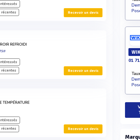
intéressés
Dema
Pose
 récentes
Recevoir un devis
ROIR REFROIDI
TS®
WIK
01 71
intéressés
 récentes
Recevoir un devis
Taux
Dema
Pose
E TEMPÉRATURE
V
intéressés
 récentes
Recevoir un devis
Marqu