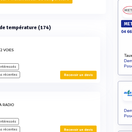
MET
r de température (174)
04 66
2
2 VOIES
Taux
Dema
Pose
intéressés
s récentes
Recevoir un devis
A RADIO
Dema
Pose
intéressés
s récentes
Recevoir un devis