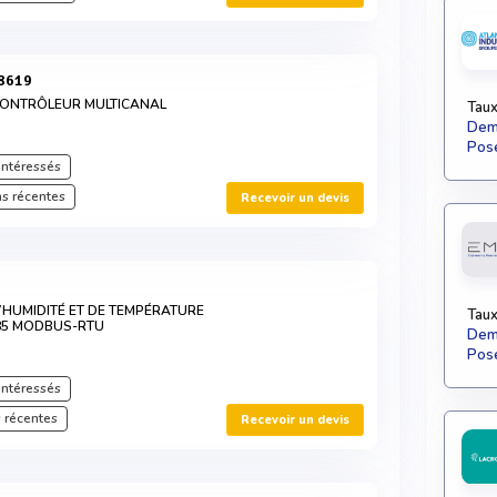
 8619
ONTRÔLEUR MULTICANAL
Taux
Dema
Pose
intéressés
s récentes
Recevoir un devis
HUMIDITÉ ET DE TEMPÉRATURE
Taux
485 MODBUS-RTU
Dema
Pose
intéressés
 récentes
Recevoir un devis