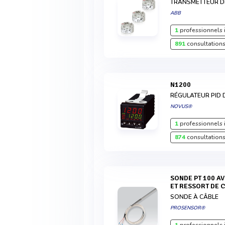
TRANSMETTEUR D
ABB
1
professionnels 
891
consultations
N1200
RÉGULATEUR PID 
NOVUS®
1
professionnels 
874
consultations
SONDE PT 100 AVEC CÂBLE DE RACCORDEMENT
ET RESSORT DE 
SONDE À CÂBLE
PROSENSOR®