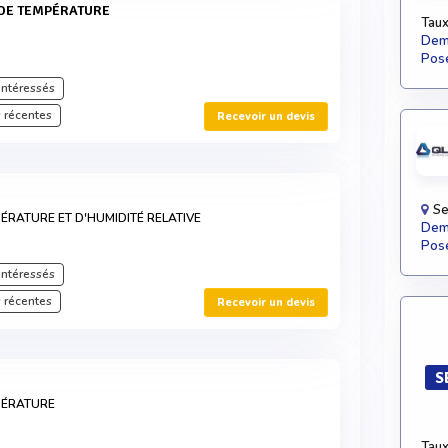
 DE TEMPÉRATURE
Taux
Dema
Pose
intéressés
 récentes
Recevoir un devis
Se
ÉRATURE ET D'HUMIDITÉ RELATIVE
Dema
Pose
intéressés
 récentes
Recevoir un devis
S
PÉRATURE
Taux