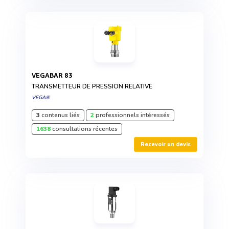
VEGABAR 83
TRANSMETTEUR DE PRESSION RELATIVE
VEGA®
3
contenus liés
2
professionnels intéressés
1638
consultations récentes
Recevoir un devis