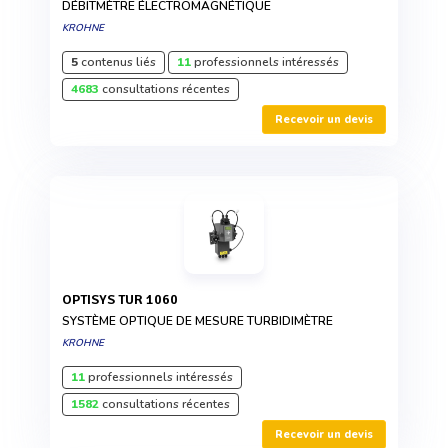
DÉBITMÈTRE ÉLECTROMAGNÉTIQUE
KROHNE
5
contenus liés
11
professionnels intéressés
4683
consultations récentes
Recevoir un devis
OPTISYS TUR 1060
SYSTÈME OPTIQUE DE MESURE TURBIDIMÈTRE
KROHNE
11
professionnels intéressés
1582
consultations récentes
Recevoir un devis