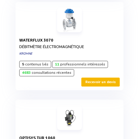
WATERFLUX 3070
DÉBITMÈTRE ÉLECTROMAGNÉTIQUE
KROHNE
5
contenus liés
11
professionnels intéressés
4683
consultations récentes
Recevoir un devis
OPTISYS TUR 1060