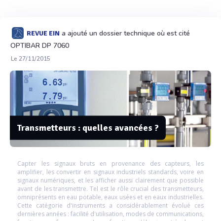
a ajouté un dossier technique où est cité
REVUE EIN
OPTIBAR DP 7060
Le 27/11/2015
Transmetteurs : quelles avancées ?
Capter les signaux bruts en provenance des capteurs, les
amplifier, les convertir en signaux industriels standards, voire en
signaux numériques, et les afficher aussi clairement que possible
avant de les transmettre. Tel est le rôle crucial des transmetteurs,
omniprésents en eau potable, eaux usées et en eaux industrielles.
Cette catégorie d'instruments a considérablement évolué ces
dernières années : facilité d'utilisation, modes de communications,