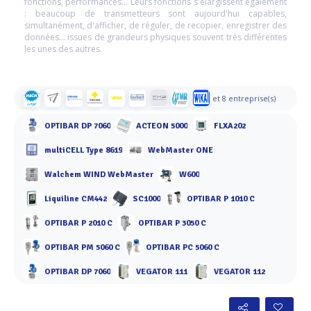
fonctions, performances... Leurs fonctions s'élargissent également
: beaucoup de transmetteurs sont aujourd'hui capables,
simultanément, d'afficher, de réguler, de recopier, enregistrer des
données... issues de grandeurs physiques souvent très différentes
les unes des autres.
et 8 entreprise(s)
OPTIBAR DP 7060
ACTEON 5000
FLXA202
multiCELL Type 8619
WebMaster ONE
Walchem WIND WebMaster
W600
Liquiline CM442
SC1000
OPTIBAR P 1010 C
OPTIBAR P 2010 C
OPTIBAR P 3050 C
OPTIBAR PM 5060 C
OPTIBAR PC 5060 C
OPTIBAR DP 7060
VEGATOR 111
VEGATOR 112