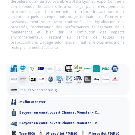
déroulera du 27 au 30 novembre 2018 à Lyon-Eurexpo. Comme à
son habitude, le salon offrira un large panel d’équipements,
procédés et savoir-faire permettant de répondre aux nombreux
enjeux auxquels les exploitants ou gestionnaires de l’eau et de
l’assainissement se trouvent confrontés. La digitalisation des
procédés, l’optimisation des performances, l’allègement de la
maintenance et, bien sûr, la diminution des impacts
environnementaux, restent au centre de toutes les
préoccupations. L’adage selon lequel il faut faire plus avec moins
reste pleinement d’actualité.
et 57 entreprise(s)
Muffin Monster
Broyeur en canal ouvert Channel Monster - CDD
Broyeur en canal ouvert Channel Monster - CMD
Type 8905
Micropilot FMR10
Micropilot FMR20