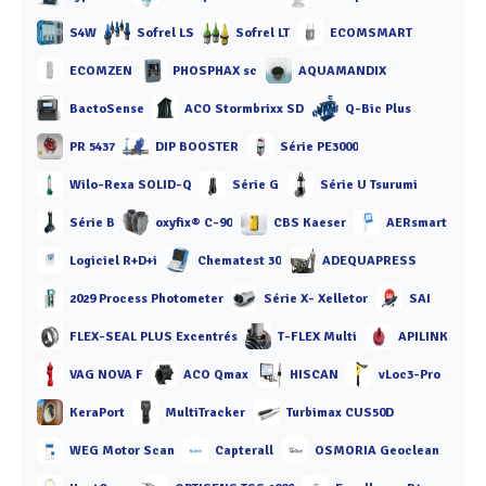
S4W
Sofrel LS
Sofrel LT
ECOMSMART
ECOMZEN
PHOSPHAX sc
AQUAMANDIX
BactoSense
ACO Stormbrixx SD
Q-Bic Plus
PR 5437
DIP BOOSTER
Série PE3000
Wilo-Rexa SOLID-Q
Série G
Série U Tsurumi
Série B
oxyfix® C-90
CBS Kaeser
AERsmart
Logiciel R+D+i
Chematest 30
ADEQUAPRESS
2029 Process Photometer
Série X- Xelletor
SAI
FLEX-SEAL PLUS Excentrés
T-FLEX Multi
APILINK
VAG NOVA F
ACO Qmax
HISCAN
vLoc3-Pro
KeraPort
MultiTracker
Turbimax CUS50D
WEG Motor Scan
Capterall
OSMORIA Geoclean