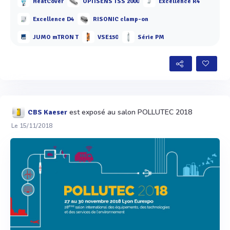
HeatCover
OPTISENS TSS 2000
Excellence R4
Excellence D4
RISONIC clamp-on
JUMO mTRON T
VSE150
Série PM
est exposé au salon POLLUTEC 2018
CBS Kaeser
Le 15/11/2018