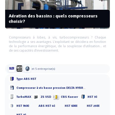
Aération des bassins : quels compresseurs
choisir?
Compresseurs à lobes, à vis, turbocompresseurs ? Chaque
technologie a ses avantages. L’exploitant se décidera en fonction
de la performance énergétique, de la souplesse d’utilisation… et
de ses capacités d’investissement.
et 5 entreprise(s)
Type ABS HST
Compresseur à vis basse pression DELTA HYBRID
TurboMAX
ZS VSD
CBS Kaeser
HST 30
HST 9500
ABS HST 40
HST 6000
HST 2500
HST 20