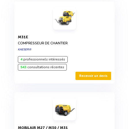
M31E
COMPRESSEUR DE CHANTIER
KAESER®
4
professionnels intéressés
543
consultations récentes
Recevoir un devis
MOBILAIR M27 / M30 / M31