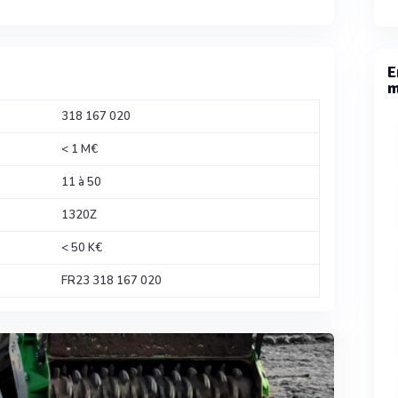
E
m
318 167 020
< 1 M€
11 à 50
1320Z
< 50 K€
FR23 318 167 020