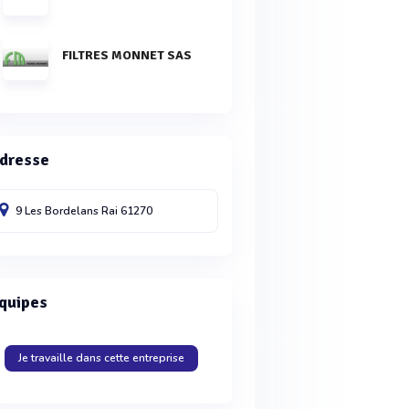
FILTRES MONNET SAS
dresse
9 Les Bordelans
Rai
61270
quipes
Je travaille dans cette entreprise