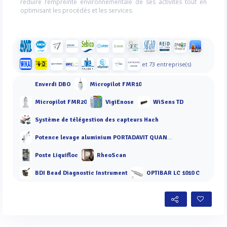
réduire l’empreinte environnementale de ses activités tout en
optimisant les procédés et les services.
et 73 entreprise(s)
Enverdi DBO
Micropilot FMR10
Micropilot FMR20
VigiEnose
WiSens TD
Système de télégestion des capteurs Hach
Potence levage aluminium PORTADAVIT QUANTUM (CMU->600kg)
Poste Liquifloc
RheoScan
BDI Bead Diagnostic Instrument
OPTIBAR LC 1010 C