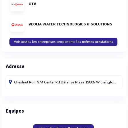
OTV
VEOLIA WATER TECHNOLOGIES & SOLUTIONS
Voir toutes les entreprises proposants les mêmes prestations
Adresse
Chestnut Run, 974 Center Rd Défense Plaza
19805 Wilmington, DE
99
Equipes