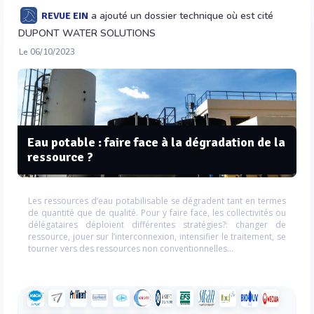
a ajouté un dossier technique où est cité
REVUE EIN
DUPONT WATER SOLUTIONS
Le 06/10/2023
Eau potable : faire face à la dégradation de la
ressource ?
Les ressources d’eau potabilisable se dégradent tant en termes
de quantité que de qualité. Pour y faire face, les collectivités ou
délégataires déploient différentes stratégies?: changer de
ressource, jouer sur l’interconnexion, intensifier le traitement, se
tourner vers des ressources non conventionnelles…