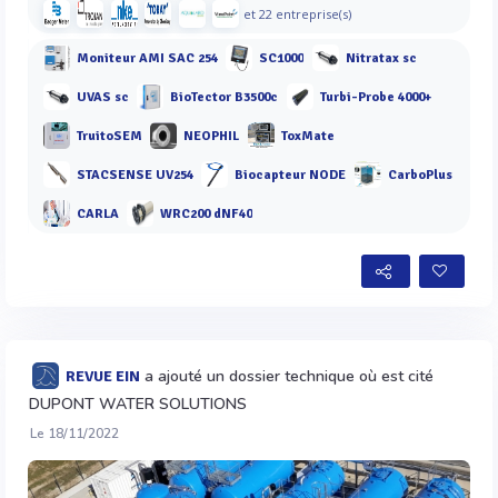
et 22 entreprise(s)
Moniteur AMI SAC 254
SC1000
Nitratax sc
UVAS sc
BioTector B3500c
Turbi-Probe 4000+
TruitoSEM
NEOPHIL
ToxMate
STACSENSE UV254
Biocapteur NODE
CarboPlus
CARLA
WRC200 dNF40
a ajouté un dossier technique où est cité
REVUE EIN
DUPONT WATER SOLUTIONS
Le 18/11/2022