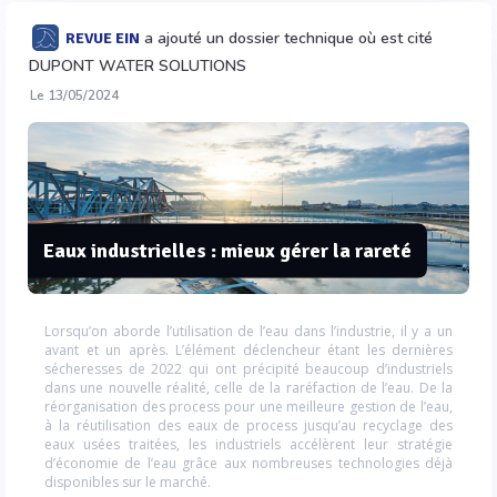
a ajouté un dossier technique où est cité
REVUE EIN
DUPONT WATER SOLUTIONS
Le 13/05/2024
Eaux industrielles : mieux gérer la rareté
Lorsqu’on aborde l’utilisation de l’eau dans l’industrie, il y a un
avant et un après. L’élément déclencheur étant les dernières
sécheresses de 2022 qui ont précipité beaucoup d’industriels
dans une nouvelle réalité, celle de la raréfaction de l’eau. De la
réorganisation des process pour une meilleure gestion de l’eau,
à la réutilisation des eaux de process jusqu’au recyclage des
eaux usées traitées, les industriels accélèrent leur stratégie
d’économie de l’eau grâce aux nombreuses technologies déjà
disponibles sur le marché.