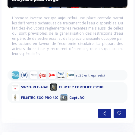
L’osmose inverse occupe aujourd’hui une place centrale parmi
les différentes techniques de traitement de l’eau disponibles. Du
fait des évolutions réglementaires récentes mais aussi de celles
qui sont prévisibles, de la généralisation des restrictions d’eau
en période de sécheresse, et de la place croissante occupée par
les actions en faveur de l’économie circulaire. La plupart des
acteurs du secteur y recourent désormais, quelles que soient
leurs spécialités.
et 26 entreprise(s)
SW30HRLE-4040
FILMTEC FORTILIFE CR100
FILMTEC ECO PRO 400
CaptuRO