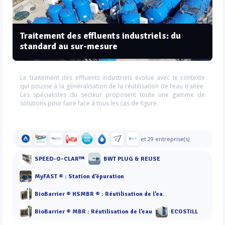
Traitement des effluents industriels: du
standard au sur-mesure
Le traitement des effluents industriels évolue avec le contexte
qui pousse à la généralisation de la réutilisation de l’eau traitée.
Les spécialistes du secteur proposent toute une gamme de
solutions pour faire face à tous les cas de figure.
et 29 entreprise(s)
SPEED-O-CLAR™
BWT PLUG & REUSE
MyFAST ® : Station d’épuration
BioBarrier ® HSMBR ® : Réutilisation de l’eau à forte charge
BioBarrier ® MBR : Réutilisation de l’eau
ECOSTILL