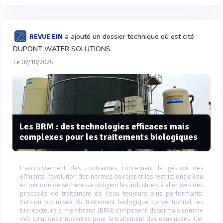
a ajouté un dossier technique où est cité
REVUE EIN
DUPONT WATER SOLUTIONS
Le 02/10/2025
Les BRM : des technologies efficaces mais
complexes pour les traitements biologiques
L'accroissement des contraintes concernant la gestion des
effluents, l'évolution des normes de rejet et les restrictions d’eau
en période de sécheresse obligent les industriels à aller vers des
procédés de traitement de l'eau toujours plus performants.
Version optimisée du traitement biologique conventionnel, les
bioréacteurs à membrane (BRM) s'imposent désormais comme
des solutions innovantes pour le traitement des eaux usées. Cet