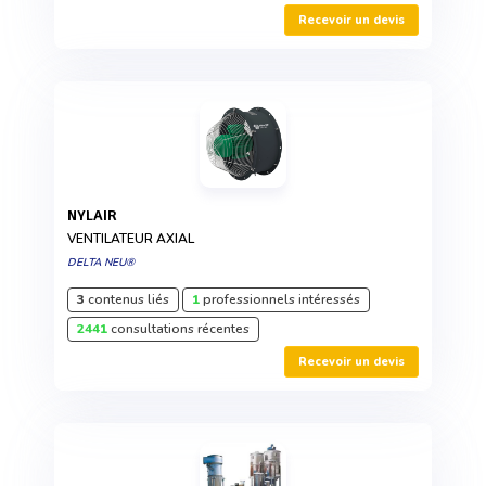
Recevoir un devis
NYLAIR
VENTILATEUR AXIAL
DELTA NEU®
3
contenus liés
1
professionnels intéressés
2441
consultations récentes
Recevoir un devis