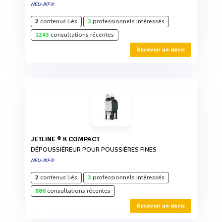
NEU-JKF®
2
contenus liés
3
professionnels intéressés
1243
consultations récentes
Recevoir un devis
JETLINE ® K COMPACT
DÉPOUSSIÉREUR POUR POUSSIÈRES FINES
NEU-JKF®
2
contenus liés
3
professionnels intéressés
886
consultations récentes
Recevoir un devis