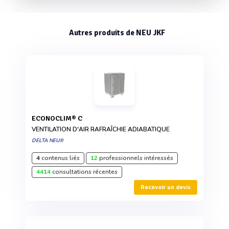
Autres produits de NEU JKF
ECONOCLIM® C
VENTILATION D'AIR RAFRAÎCHIE ADIABATIQUE
DELTA NEU®
4
contenus liés
12
professionnels intéressés
4414
consultations récentes
Recevoir un devis