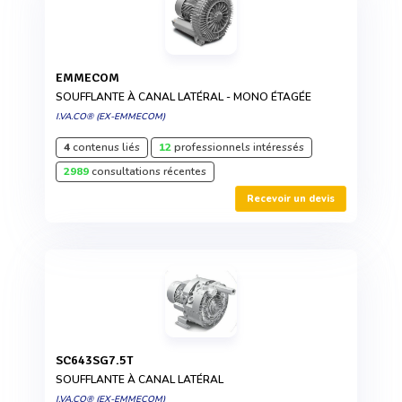
EMMECOM
SOUFFLANTE À CANAL LATÉRAL - MONO ÉTAGÉE
I.VA.CO® (EX-EMMECOM)
4
contenus liés
12
professionnels intéressés
2989
consultations récentes
Recevoir un devis
SC643SG7.5T
SOUFFLANTE À CANAL LATÉRAL
I.VA.CO® (EX-EMMECOM)