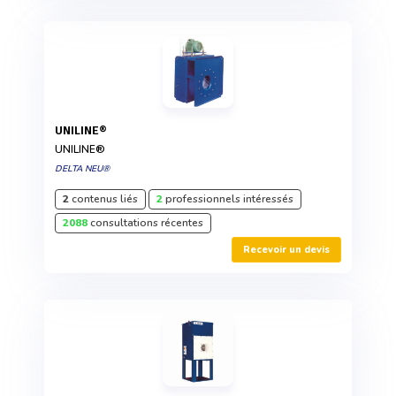
UNILINE®
UNILINE®
DELTA NEU®
2
contenus liés
2
professionnels intéressés
2088
consultations récentes
Recevoir un devis