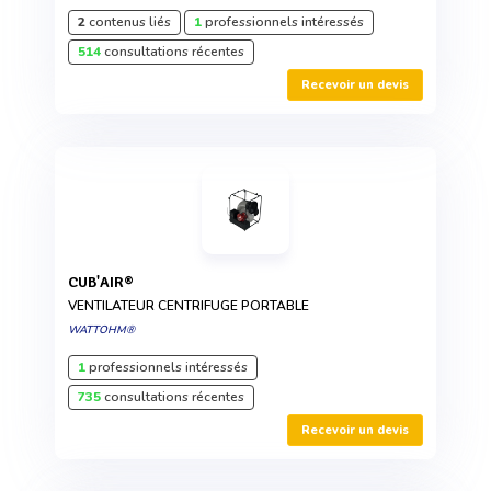
2
contenus liés
1
professionnels intéressés
514
consultations récentes
Recevoir un devis
CUB'AIR®
VENTILATEUR CENTRIFUGE PORTABLE
WATTOHM®
1
professionnels intéressés
735
consultations récentes
Recevoir un devis