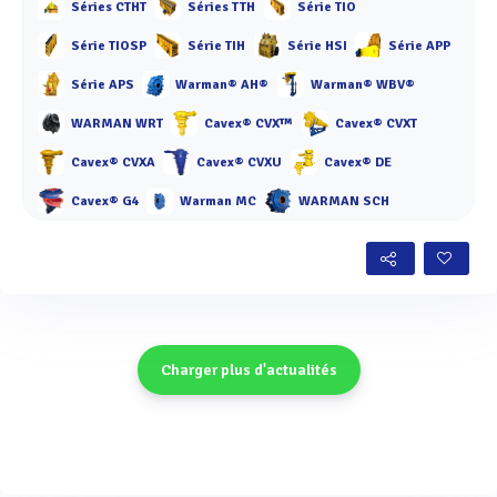
Séries CTHT
Séries TTH
Série TIO
Série TIOSP
Série TIH
Série HSI
Série APP
Série APS
Warman® AH®
Warman® WBV®
WARMAN WRT
Cavex® CVX™
Cavex® CVXT
Cavex® CVXA
Cavex® CVXU
Cavex® DE
Cavex® G4
Warman MC
WARMAN SCH
Charger plus d'actualités