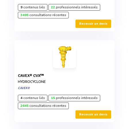
9
contenus liés
22
professionnels intéressés
3495
consultations récentes
Recevoir un devis
CAVEX® CVX™
HYDROCYCLONE
CAVEX®
4
contenus liés
15
professionnels intéressés
2645
consultations récentes
Recevoir un devis