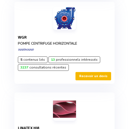
WGR
POMPE CENTRIFUGE HORIZONTALE
WARMAN®
5
contenus liés
13
professionnels intéressés
3237
consultations récentes
Recevoir un devis
LINATEX HM