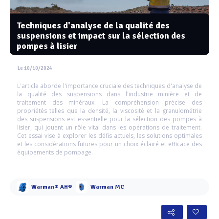
Techniques d'analyse de la qualité des
suspensions et impact sur la sélection des
pompes à lisier
Le 10/10/2024
L'article aborde l'importance cruciale des techniques d'analyse de
la qualité des suspensions dans l'industrie minière et de
traitement des minéraux. La compréhension précise des
propriétés telles que la densité, la viscosité et la granulométrie
des suspensions est essentielle pour la sélection des pompes à
lisier, qui jouent un rôle vital dans les opérations de traitement.
Cet essai vise à explorer les défis actuels, les solutions optimales
et les considérations futures pour un choix éclairé et efficace des
équipements de pompage.
Warman® AH®
Warman MC