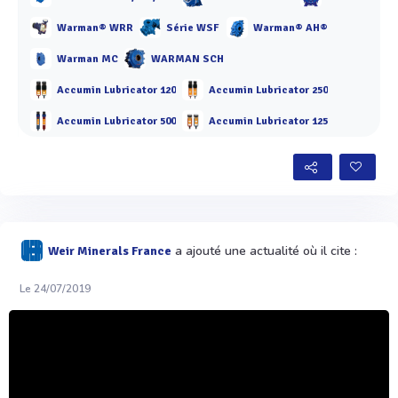
Warman® WRR
Série WSF
Warman® AH®
Warman MC
WARMAN SCH
Accumin Lubricator 120
Accumin Lubricator 250
Accumin Lubricator 500
Accumin Lubricator 125
a ajouté une actualité où il cite :
Weir Minerals France
Le 24/07/2019