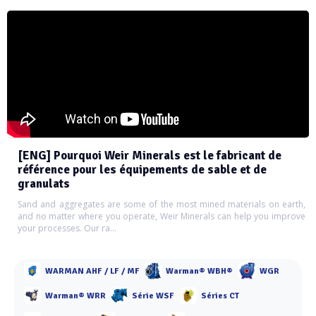
[ENG] Pourquoi Weir Minerals est le fabricant de
référence pour les équipements de sable et de
granulats
Sand and aggregates are some of the most mined materials on earth,
and no matter where you operate, Weir Minerals can help you improve
your processes. Our ra...
WARMAN AHF / LF / MF
Warman® WBH®
WGR
Warman® WRR
Série WSF
Séries CT