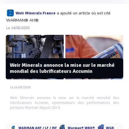
a ajouté un article où est cité
Weir Minerals France
WARMAN® AH®
Le 14/05/2020
Weir Minerals annonce la mise sur le marché
mondial des lubrificateurs Accumin
Le 14/05/2020
Weir Minerals annonce la mise sur le marché mondial des
lubrificateurs Accumin, optimisateurs des performances des
pompes Warman depuis 2014.
WARMAN AHF / LF / MF
Warman® WBH®
WGR