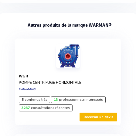
Autres produits de la marque WARMAN®
WGR
POMPE CENTRIFUGE HORIZONTALE
WARMAN®
5
contenus liés
13
professionnels intéressés
3237
consultations récentes
Recevoir un devis