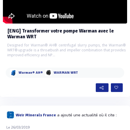
[ENG] Transformer votre pompe Warman avec le
Warman WRT
Designed for Warman® AH® centrifugal slurry pumps, the Warman®
WRT® upgrade is a throatbush and impeller combination that provides
improved efficiency and NP...
Warman® AH®
WARMAN WRT
a ajouté une actualité où il cite :
Weir Minerals France
Le 26/03/2019