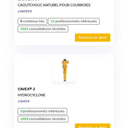
CAOUTCHOUC NATUREL POUR COURROIES
LINATEX®
5
contenus liés
13
professionnels intéressés
2012
consultations récentes
Recevoir un devis
CAVEX® 2
HYDROCYCLONE
CAVEX®
8
professionnels intéressés
1936
consultations récentes
Recevoir un devis