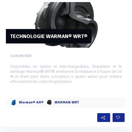
TECHNOLOGIE WARMAN® WRT®
Le 28/09/2020
Disponibles en option et interchangeables, l’impulseur et le
blindage Warman® WRT® améliorent la résistance à l’usure de 50
% et tirent parti d’une conception à quatre aubes pour réduire
efficacement les coûts d'exploitation.
Warman® AH®
WARMAN WRT