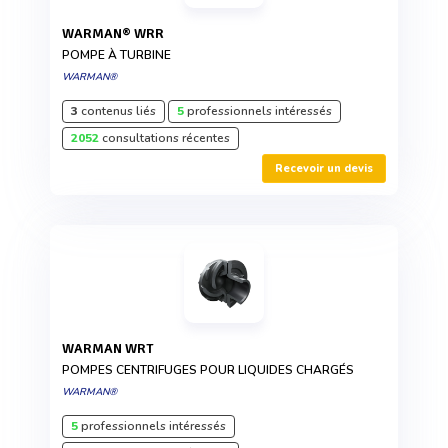
WARMAN® WRR
POMPE À TURBINE
WARMAN®
3
contenus liés
5
professionnels intéressés
2052
consultations récentes
Recevoir un devis
WARMAN WRT
POMPES CENTRIFUGES POUR LIQUIDES CHARGÉS
WARMAN®
5
professionnels intéressés