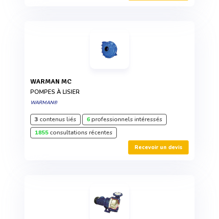
WARMAN MC
POMPES À LISIER
WARMAN®
3
contenus liés
6
professionnels intéressés
1855
consultations récentes
Recevoir un devis