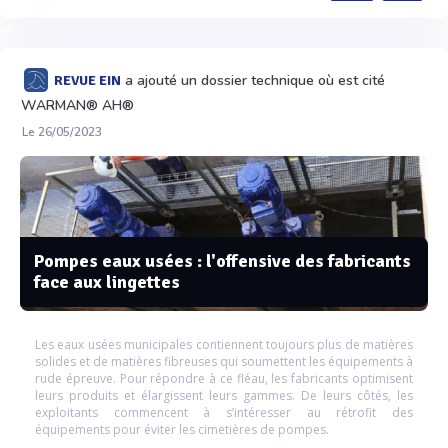
a ajouté un dossier technique où est cité
REVUE EIN
WARMAN® AH®
Le 26/05/2023
Pompes eaux usées : l'offensive des fabricants
face aux lingettes
Les eaux usées municipales contiennent toujours plus de matières
solides et de matières fibreuses qui soumettent les équipements à
rude épreuve. Pour répondre à ce fléau, les fabricants optimisent
leurs produits et élargissent leurs gammes. De leurs côtés, les
exploitants commencent à s’intéresser au rétrofit des
équipements pour éviter les cimetières de pompes.