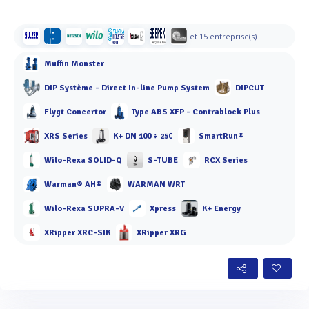
et 15 entreprise(s)
Muffin Monster
DIP Système - Direct In-line Pump System
DIPCUT
Flygt Concertor
Type ABS XFP - Contrablock Plus
XRS Series
K+ DN 100 ÷ 250
SmartRun®
Wilo-Rexa SOLID-Q
S-TUBE
RCX Series
Warman® AH®
WARMAN WRT
Wilo-Rexa SUPRA-V
Xpress
K+ Energy
XRipper XRC-SIK
XRipper XRG