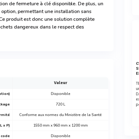
on de fermeture à clé disponible. De plus, un
 option, permettant une installation sans
e produit est donc une solution complète
échets dangereux dans le respect des
Comparaison des Locaux d
S
E
Valeur
T
u
ption)
Disponible
D
e
ckage
720 L
p
rmité
Conforme aux normes du Ministère de la Santé
L x P)
1550 mm x 960 mm x 1200 mm
à code
Disponible