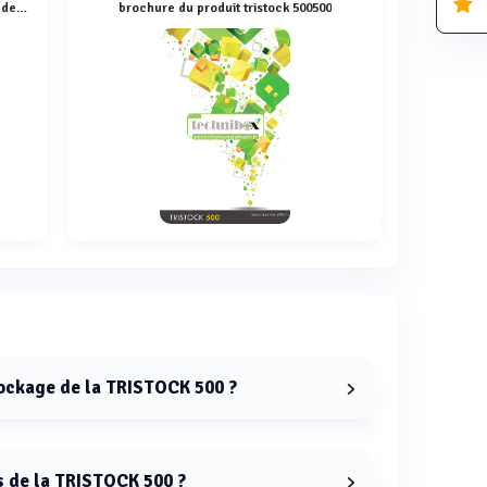
plaquette d'information sur les solutions de collecte et stockage DASRI de technibox environnement
brochure du produit tristock 500500
tockage de la TRISTOCK 500 ?
OCK 500 est de 720 litres.
s de la TRISTOCK 500 ?