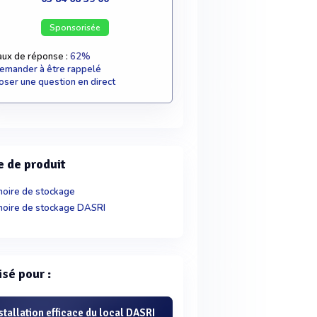
Sponsorisée
aux de réponse :
62%
emander à être rappelé
oser une question en direct
e de produit
oire de stockage
oire de stockage DASRI
isé pour :
stallation efficace du local DASRI