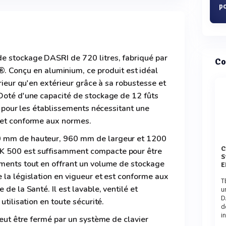
po
e stockage DASRI de 720 litres, fabriqué par
Co
onçu en aluminium, ce produit est idéal
érieur qu'en extérieur grâce à sa robustesse et
 Doté d'une capacité de stockage de 12 fûts
it pour les établissements nécessitant une
 et conforme aux normes.
0 mm de hauteur, 960 mm de largeur et 1200
Comparaison des Locaux d
K 500 est suffisamment compacte pour être
S
ements tout en offrant un volume de stockage
E
 la législation en vigueur et est conforme aux
T
 de la Santé. Il est lavable, ventilé et
u
D
utilisation en toute sécurité.
d
in
peut être fermé par un système de clavier