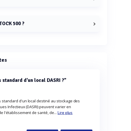
0 sont 1550 mm de hauteur, 960 mm de largeur et
STOCK 500 ?
 90 kg.
tes
 standard d'un local DASRI ?"
 standard d'un local destiné au stockage des
ques Infectieux (DASRI) peuvent varier en
e l'établissement de santé, de...
Lire plus