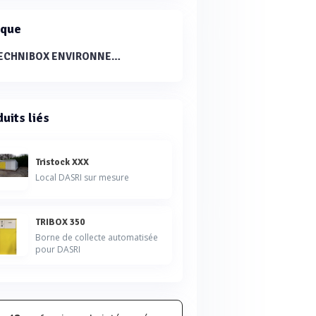
que
TECHNIBOX ENVIRONNEMENT®
uits liés
Tristock XXX
Local DASRI sur mesure
TRIBOX 350
Borne de collecte automatisée
pour DASRI