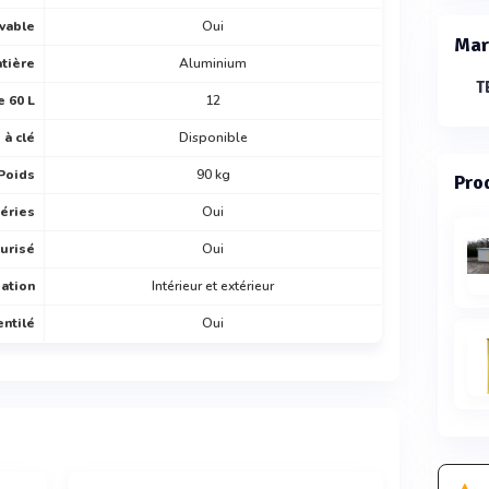
vable
Oui
Mar
tière
Aluminium
e 60 L
12
 à clé
Disponible
Poids
90 kg
Prod
éries
Oui
urisé
Oui
sation
Intérieur et extérieur
entilé
Oui