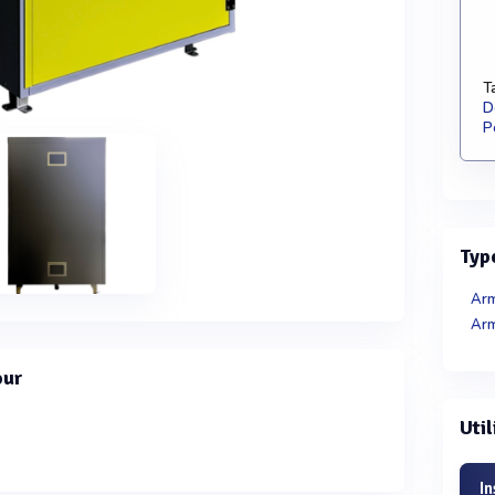
T
D
P
Typ
Arm
Arm
our
I
Util
In