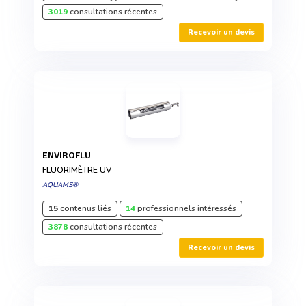
3019
consultations récentes
Recevoir un devis
ENVIROFLU
FLUORIMÈTRE UV
AQUAMS®
15
contenus liés
14
professionnels intéressés
3878
consultations récentes
Recevoir un devis