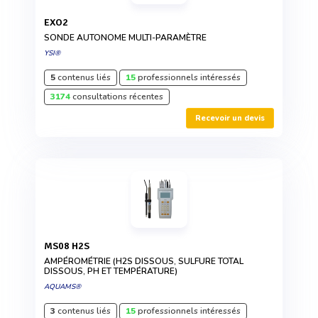
EXO2
SONDE AUTONOME MULTI-PARAMÈTRE
YSI®
5
contenus liés
15
professionnels intéressés
3174
consultations récentes
Recevoir un devis
MS08 H2S
AMPÉROMÉTRIE (H2S DISSOUS, SULFURE TOTAL
DISSOUS, PH ET TEMPÉRATURE)
AQUAMS®
3
contenus liés
15
professionnels intéressés