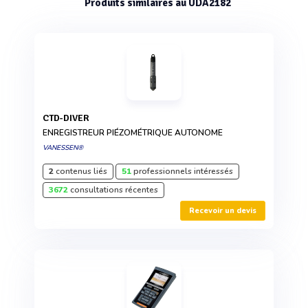
Produits similaires au UDA2182
CTD-DIVER
ENREGISTREUR PIÉZOMÉTRIQUE AUTONOME
VANESSEN®
2
contenus liés
51
professionnels intéressés
3672
consultations récentes
Recevoir un devis