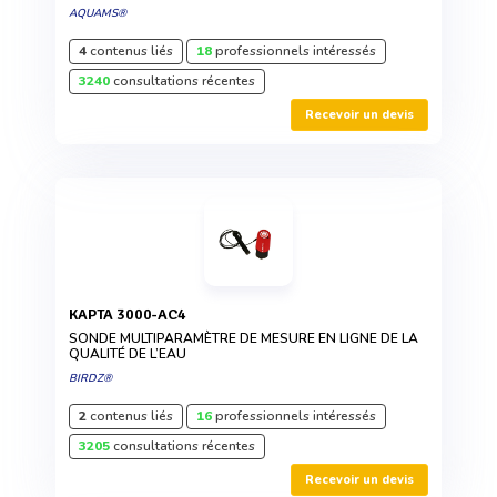
AQUAMS®
4
contenus liés
18
professionnels intéressés
3240
consultations récentes
Recevoir un devis
KAPTA 3000-AC4
SONDE MULTIPARAMÈTRE DE MESURE EN LIGNE DE LA
QUALITÉ DE L’EAU
BIRDZ®
2
contenus liés
16
professionnels intéressés
3205
consultations récentes
Recevoir un devis