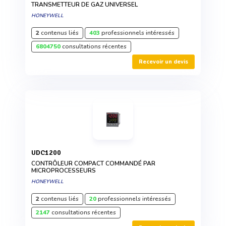
TRANSMETTEUR DE GAZ UNIVERSEL
HONEYWELL
2
contenus liés
403
professionnels intéressés
6804750
consultations récentes
Recevoir un devis
UDC1200
CONTRÔLEUR COMPACT COMMANDÉ PAR
MICROPROCESSEURS
HONEYWELL
2
contenus liés
20
professionnels intéressés
2147
consultations récentes