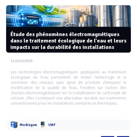
Étude des phénomènes électromagnétiques
dans le traitement écologique de l'eau et leurs
impacts sur la durabilité des installations
Le 22/12/2025
Les technologies électromagnétiques appliquées au traitement
écologique de l’eau permettent de limiter l’entartrage et la
corrosion des réseaux sans ajout de produits chimiques ni
modification de la qualité de l’eau. Fondées sur l’action des
champs électromagnétiques sur la cristallisation du carbonate de
calcium, elles constituent une alternative durable aux traitements
conventionnels pour les installations sanitaires et thermiques.
Mediagon
UBF