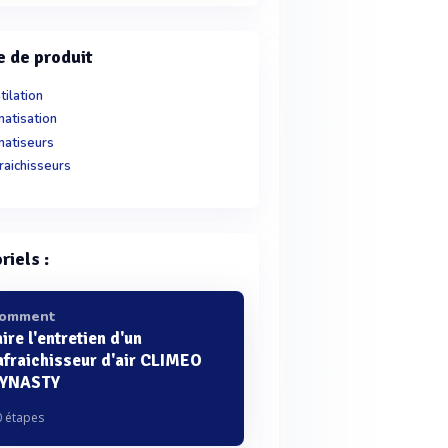
e de produit
tilation
matisation
matiseurs
raichisseurs
riels :
omment
aire l'entretien d'un
afraichisseur d'air CLIMEO
YNASTY
0 étapes