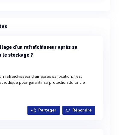
isseur d'air adiabatique DYNASTY est de 6 L/h.
tes
lage d'un rafraîchisseur après sa
u le stockage ?
 rafraîchisseur d'air après sa location, il est
éthodique pour garantir sa protection durant le
Partager
Répondre