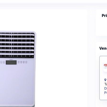
Pr
Ven
T
D
P