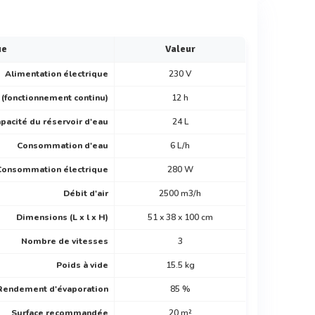
ue
Valeur
Alimentation électrique
230 V
(fonctionnement continu)
12 h
pacité du réservoir d'eau
24 L
Consommation d'eau
6 L/h
Consommation électrique
280 W
Débit d'air
2500 m3/h
Dimensions (L x l x H)
51 x 38 x 100 cm
Nombre de vitesses
3
Poids à vide
15.5 kg
Rendement d'évaporation
85 %
Surface recommandée
20 m²