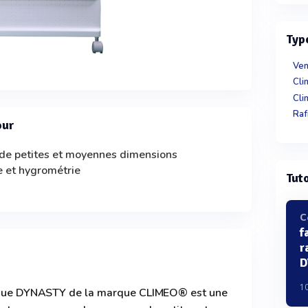
Typ
Ven
Cli
Cli
Raf
our
 de petites et moyennes dimensions
e et hygrométrie
Tuto
C
f
r
D
1
atique DYNASTY de la marque CLIMEO® est une