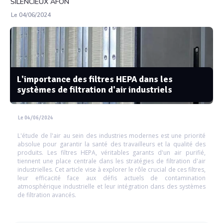
SILENCIEUX AFON
Le 04/06/2024
L'importance des filtres HEPA dans les
systèmes de filtration d'air industriels
Le 04/06/2024
L'étude de l'air au sein des industries modernes est une priorité
absolue pour garantir la santé des travailleurs et la qualité des
produits. Les filtres HEPA, véritables garants d'un air purifié,
tiennent une place centrale dans les stratégies de filtration d'air
industrielles. Cet article vise à explorer le rôle crucial de ces filtres,
leur efficacité face aux défis actuels de contamination
atmosphérique industrielle et leur intégration dans des systèmes
de filtration avancés.