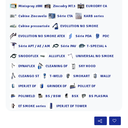
Minispray 2000
Zincodry MT.3
EURODRY CA
Cabine Zincovelo
Série CTA
KARB series
Cabine pressurisée
EVOLUTION NO SMOKE
EVOLUTION NO SMOKE ATEX
Série PDA
PDC
Série APT / AE / AM
Série PAV
T-SPECIAL 4
SNODOFLEX
ALLUFLEX
UNIVERSAL NO SMOKE
DYNAFLEX
CLEANING DF
SKY HOOD
CLEANGO ST
T-WELD
SMOKART
WALLY
IPERJET DF
GRINDEX DF
POLIJET DF
POLIWELD
BS / BSW
BSX
BS PLASMA
Ef SMOKE series
IPERJET DF TOWER