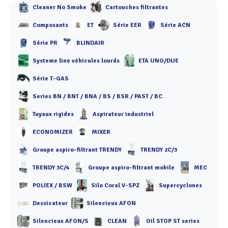
Cleaner No Smoke
Cartouches filtrantes
Composants
ET
Série EER
Série ACN
Série PR
BLINDAIR
Systeme line véhicules lourds
ETA UNO/DUE
Série T-GAS
Series BN / BNT / BNA / BS / BSR / PAST / BCR / PIPE
Tuyaux rigides
Aspirateur industriel
ECONOMIZER
MIXER
Groupe aspiro-filtrant TRENDY
TRENDY 2C/3
TRENDY 3C/4
Groupe aspiro-filtrant mobile
MEC
POLIEX / BSW
Silo Coral V-SPZ
Supercyclones
Dessicateur
Silencieux AFON
Silencieux AFON/S
CLEAN
Oil STOP ST series