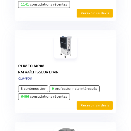
1141
consultations récentes
Recevoir un devis
CLIMEO MC08
RAFRAÎCHISSEUR D'AIR
CLIMEO®
3
contenus liés
9
professionnels intéressés
6486
consultations récentes
Recevoir un devis