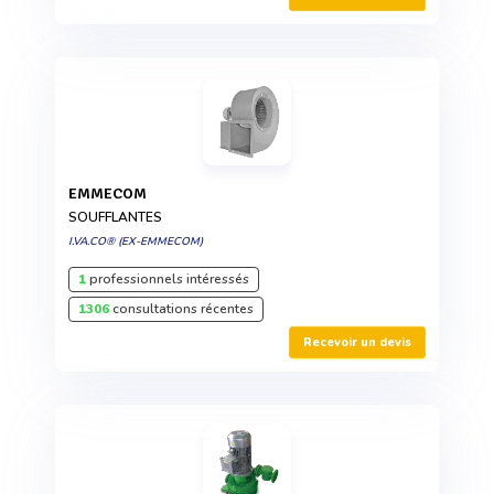
EMMECOM
SOUFFLANTES
I.VA.CO® (EX-EMMECOM)
1
professionnels intéressés
1306
consultations récentes
Recevoir un devis