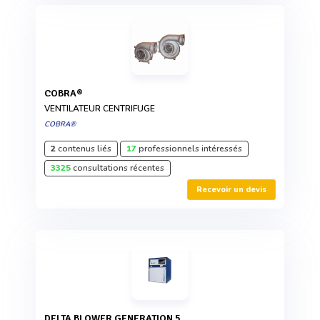
COBRA®
VENTILATEUR CENTRIFUGE
COBRA®
2
contenus liés
17
professionnels intéressés
3325
consultations récentes
Recevoir un devis
DELTA BLOWER GENERATION 5