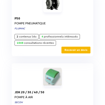
P50
POMPE PNEUMATIQUE
FLUIMAC
2
contenus liés
4
professionnels intéressés
1948
consultations récentes
Recevoir un devis
JDK 20 / 30 / 40 / 50
POMPE À AIR
SECOH