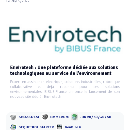
Le 20/09/2022
Envirotech : Une plateforme dédiée aux solutions
technologiques au service de l'environnement
Expert en assistance électrique, solutions industrielles, robotique
collaborative et déjà reconnu pour ses solutions
environnementales, BIBUS France annonce le lancement de son
nouveau site dédié : Envirotech
SC643SG7.5T
EMMECOM
JDK 20 / 30 / 40 / 50
SEQUETROL STARTER
BonBloc®