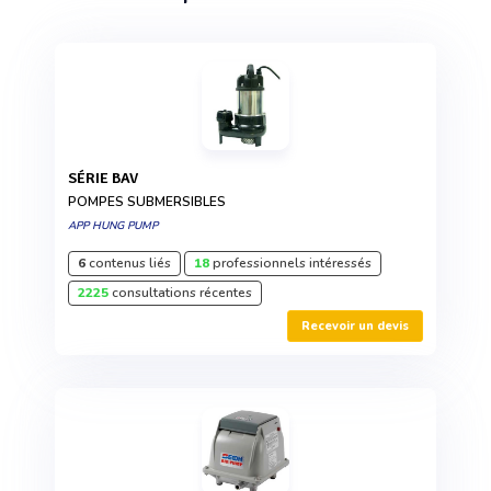
SÉRIE BAV
POMPES SUBMERSIBLES
APP HUNG PUMP
6
contenus liés
18
professionnels intéressés
2225
consultations récentes
Recevoir un devis