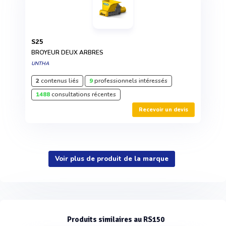
S25
BROYEUR DEUX ARBRES
UNTHA
2
contenus liés
9
professionnels intéressés
1488
consultations récentes
Recevoir un devis
Voir plus de produit de la marque
Produits similaires au RS150