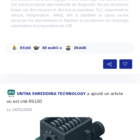
Cet article propose une methode de diagnostic terrain structuree,
basee sur des mesures et des traces (variateur, PLC, ampremetrie,
vitesse, temperature, debit), afin d identifier la cause racine,
securiser les interventions et fiabiliser la production en recyclage,
valorisation et preparation de CSR.
RS150
XR mobil-e
ZR2400
a ajouté un article
UNTHA SHREDDING TECHNOLOGY
où est cité RS150
Le 14/01/2026