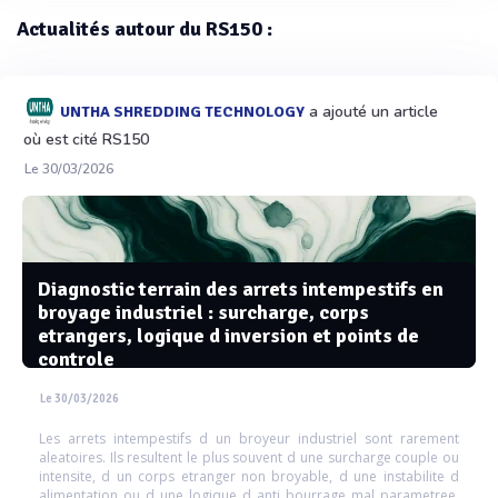
Actualités autour du RS150 :
a ajouté un article
UNTHA SHREDDING TECHNOLOGY
où est cité RS150
Le 30/03/2026
Diagnostic terrain des arrets intempestifs en
broyage industriel : surcharge, corps
etrangers, logique d inversion et points de
controle
Le 30/03/2026
Les arrets intempestifs d un broyeur industriel sont rarement
aleatoires. Ils resultent le plus souvent d une surcharge couple ou
intensite, d un corps etranger non broyable, d une instabilite d
alimentation ou d une logique d anti bourrage mal parametree.