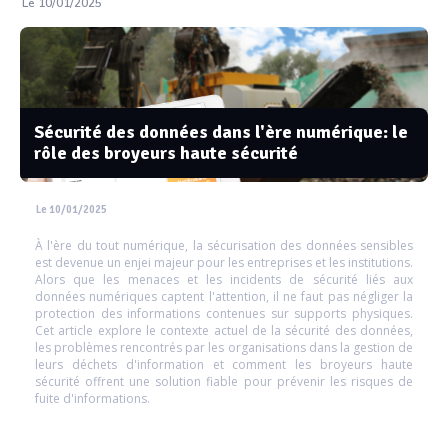
Le 10/01/2025
Sécurité des données dans l'ère numérique: le
rôle des broyeurs haute sécurité
Le 10/01/2025
À l'ère du tout numérique, la sécurisation des données sensibles
est devenue un enjei majeur pour les entreprises et les institutions.
Alors que les menaces et les incidents de sécurité liés aux
données numériques captent l'attention, il ne faut pas négliger la
protection des informations contenues sur supports physiques.
Cet article explore le contexte actuel de la sécurité des données,
les problèmes rencontrés par les organisations dans la gestion de
leurs déchets d'information et comment les broyeurs haute
sécurité offrent une solution fiable pour prévenir les risques de
fuite d'informations.