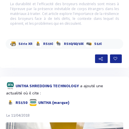
La durabilité et l'efficacité des broyeurs industriels sont mises à
l'épreuve par la présence inévitable de corps étrangers dans les
matériaux à traiter. Cet article explore l'importance de la résilience
des broyeurs face à de tels défis, le contexte dans lequel ils
opèrent, et les problèmes qui en découlent.
Série XR
RS150
RS50/60/100
S120
a ajouté une
UNTHA SHREDDING TECHNOLOGY
actualité où il cite :
RS150
UNTHA (marque)
Le 11/04/2018