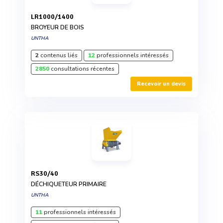
LR1000/1400
BROYEUR DE BOIS
UNTHA
2
contenus liés
12
professionnels intéressés
2850
consultations récentes
Recevoir un devis
RS30/40
DÉCHIQUETEUR PRIMAIRE
UNTHA
11
professionnels intéressés