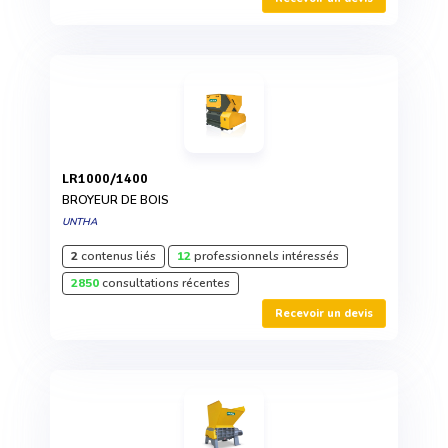
LR1000/1400
BROYEUR DE BOIS
UNTHA
2
contenus liés
12
professionnels intéressés
2850
consultations récentes
Recevoir un devis