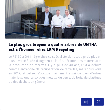
Le plus gros broyeur à quatre arbres de UNTHA
est à l’honneur chez LKM Recycling
Le RS150 a été intégré chez ce spécialiste du recyclage de plus en
plus diversifié, afin d’augmenter la récupération des matériaux et
la production de recettes. Il y a plus de 40 ans, LKM a débuté
comme entreprise de récupération de ferrailles, mais nous voilà
en 2017, et celle-ci s’occupe maintenant aussi de bien d’autres
matériaux, que ce soit des métaux, du verre, du bois, du plastique
ou des déchets en général.