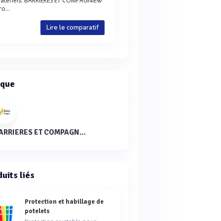
atériels. BARRIERES ET COMPAGNIE®
ro...
Lire le comparatif
que
BARRIERES ET COMPAGNIE®
uits liés
Protection et habillage de
potelets