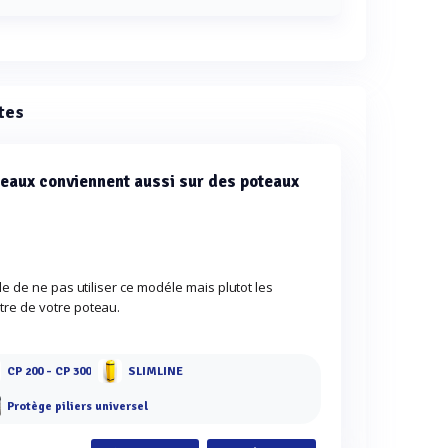
versel est de 700 mm.
tes
teaux conviennent aussi sur des poteaux
le de ne pas utiliser ce modéle mais plutot les
tre de votre poteau.
CP 200 - CP 300
SLIMLINE
Protège piliers universel