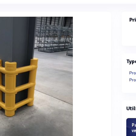
Pr
Typ
Util
Pa
v