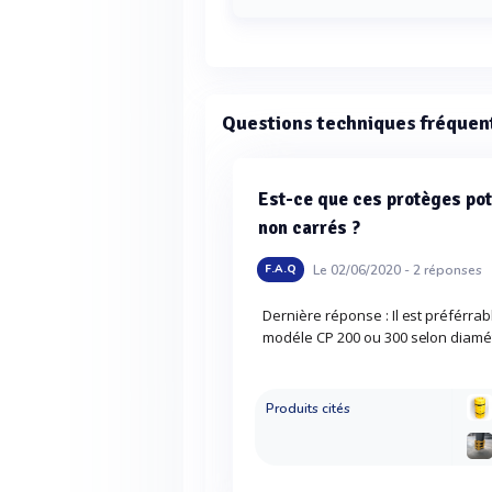
La longueur du Protège piliers uni
Questions techniques fréquen
Est-ce que ces protèges po
non carrés ?
Le 02/06/2020 -
2
réponses
F.A.Q
Dernière réponse : Il est préférrab
modéle CP 200 ou 300 selon diamé
Produits cités