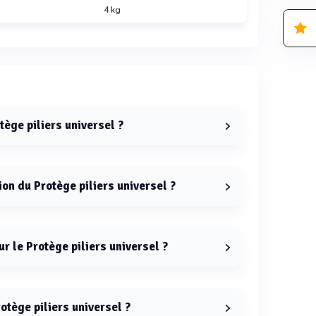
4 kg
tège piliers universel ?
rsel est de 1 mètre.
ion du Protège piliers universel ?
iliers universel est de 4 kg.
ur le Protège piliers universel ?
abriqué en polyéthylène basse densité linéaire.
otège piliers universel ?