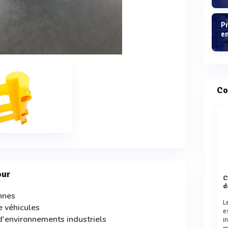
P
e
Co
our
Comparaison des Protèges Pilie
d
onnes
L
 véhicules
e
 d'environnements industriels
i