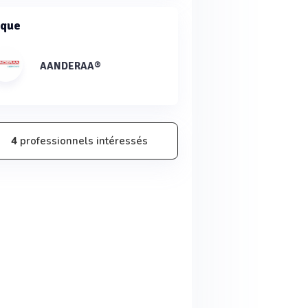
que
AANDERAA®
4
professionnels intéressés