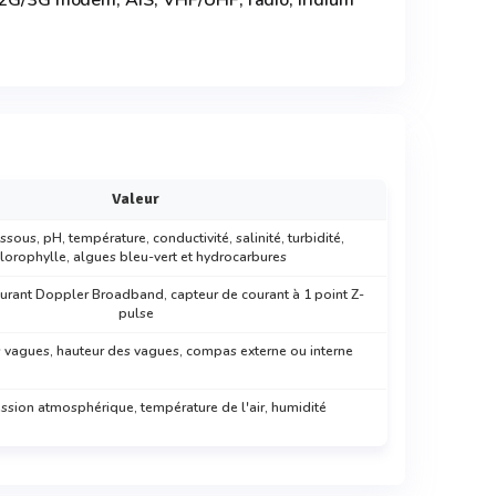
t 2G/3G modem, AIS, VHF/UHF, radio, iridium
Valeur
sous, pH, température, conductivité, salinité, turbidité,
lorophylle, algues bleu-vert et hydrocarbures
ourant Doppler Broadband, capteur de courant à 1 point Z-
pulse
s vagues, hauteur des vagues, compas externe ou interne
ession atmosphérique, température de l'air, humidité