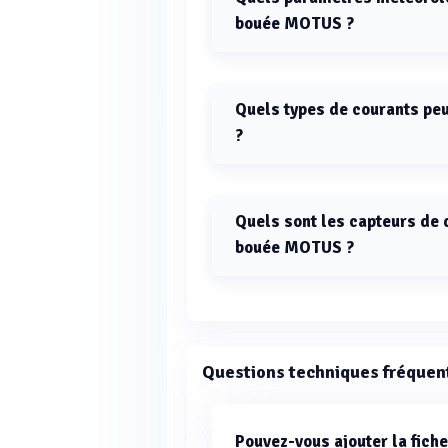
bouée MOTUS ?
La bouée MOTUS peut mesurer le v
de l'air et l'humidité.
Quels types de courants pe
?
La bouée MOTUS mesure la directio
courant Doppler Broadband et un c
Quels sont les capteurs de q
bouée MOTUS ?
Les capteurs de qualité de l'eau in
conductivité, la salinité, la turbidit
hydrocarbures.
Questions techniques fréquen
Pouvez-vous ajouter la fic