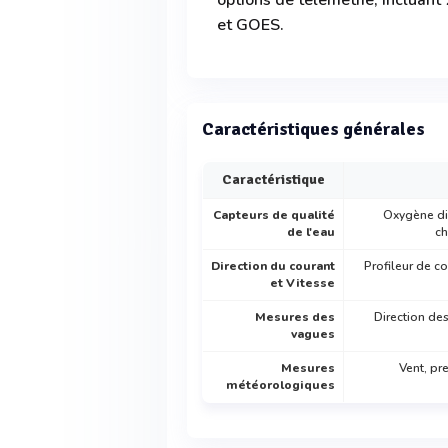
options de télémétrie, incluan
et GOES.
Caractéristiques générales
Caractéristique
Capteurs de qualité
Oxygène dis
de l'eau
ch
Direction du courant
Profileur de c
et Vitesse
Mesures des
Direction de
vagues
Mesures
Vent, pr
météorologiques