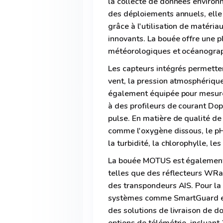
la collecte de données environ
des déploiements annuels, elle 
grâce à l'utilisation de matéri
innovants. La bouée offre une p
météorologiques et océanograp
Les capteurs intégrés permette
vent, la pression atmosphérique,
également équipée pour mesurer
à des profileurs de courant Do
pulse. En matière de qualité de
comme l'oxygène dissous, le pH, 
la turbidité, la chlorophylle, le
La bouée MOTUS est également 
telles que des réflecteurs WR
des transpondeurs AIS. Pour la 
systèmes comme SmartGuard et 
des solutions de livraison de do