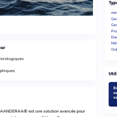
Typ
mes
Ges
Ges
Pro
Ene
Mét
our
Océ
éorologiques
aphiques
Util
B
su
s
 AANDERAA® est une solution avancée pour