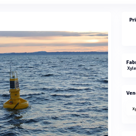
Pr
Fab
Xyl
Ven
X