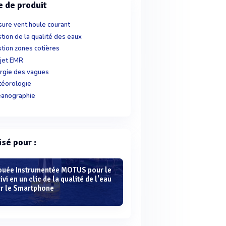
e de produit
ure vent houle courant
tion de la qualité des eaux
tion zones cotières
jet EMR
rgie des vagues
éorologie
anographie
isé pour :
ouée Instrumentée MOTUS pour le
ivi en un clic de la qualité de l'eau
ur le Smartphone