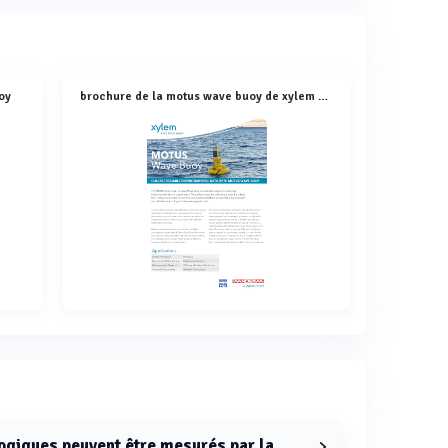
oy
brochure de la motus wave buoy de xylem analytics
giques peuvent être mesurés par la