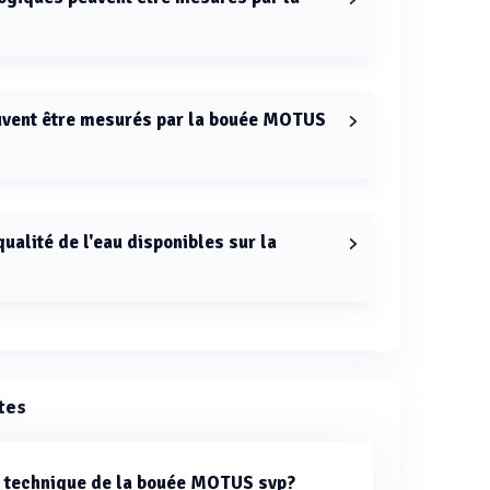
ent, la pression atmosphérique, la température
uvent être mesurés par la bouée MOTUS
n et la vitesse des courants avec un profileur de
apteur de courant à 1 point Z-pulse.
ualité de l'eau disponibles sur la
cluent l'oxygène dissous, le pH, la température, la
é, la chlorophylle, les algues bleu-vert et les
tes
he technique de la bouée MOTUS svp?