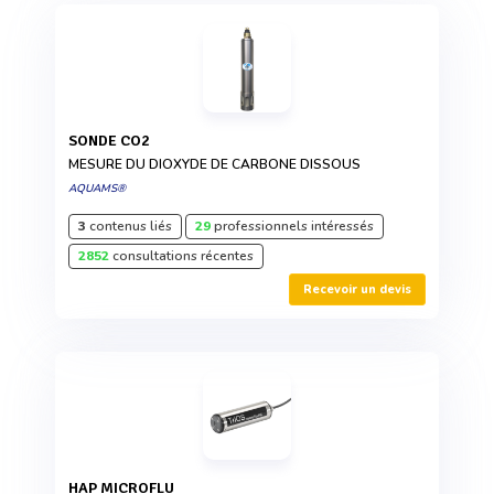
SONDE CO2
MESURE DU DIOXYDE DE CARBONE DISSOUS
AQUAMS®
3
contenus liés
29
professionnels intéressés
2852
consultations récentes
Recevoir un devis
HAP MICROFLU