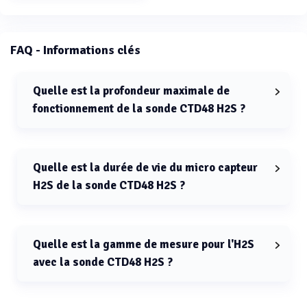
FAQ - Informations clés
Quelle est la profondeur maximale de
fonctionnement de la sonde CTD48 H2S ?
La profondeur maximale de fonctionnement de la
sonde CTD48 H2S est de 100 mètres.
Quelle est la durée de vie du micro capteur
H2S de la sonde CTD48 H2S ?
La durée de vie du micro capteur H2S de la sonde
CTD48 H2S est de 6 mois en utilisation portable et 10
mois en continu.
Quelle est la gamme de mesure pour l'H2S
avec la sonde CTD48 H2S ?
La gamme de mesure pour l'H2S avec la sonde CTD48
H2S est de 10 μg/l à 50 mg/l, selon la configuration.