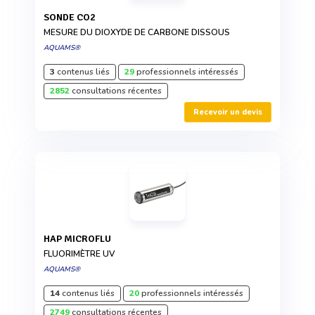
SONDE CO2
MESURE DU DIOXYDE DE CARBONE DISSOUS
AQUAMS®
3
contenus liés
29
professionnels intéressés
2852
consultations récentes
Recevoir un devis
HAP MICROFLU
FLUORIMÈTRE UV
AQUAMS®
14
contenus liés
20
professionnels intéressés
2749
consultations récentes