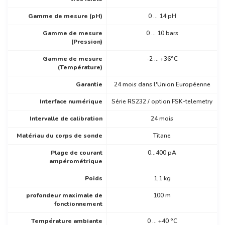
Gamme de mesure (pH)
0 ... 14 pH
Gamme de mesure
0 ... 10 bars
(Pression)
Gamme de mesure
-2 ... +36°C
(Température)
Garantie
24 mois dans l'Union Européenne
Interface numérique
Série RS232 / option FSK-telemetry
Intervalle de calibration
24 mois
Matériau du corps de sonde
Titane
Plage de courant
0...400 pA
ampérométrique
Poids
1,1 kg
profondeur maximale de
100 m
fonctionnement
Température ambiante
0 ... +40 °C