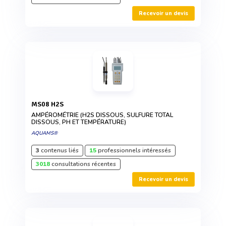
Recevoir un devis
MS08 H2S
AMPÉROMÉTRIE (H2S DISSOUS, SULFURE TOTAL
DISSOUS, PH ET TEMPÉRATURE)
AQUAMS®
3
contenus liés
15
professionnels intéressés
3018
consultations récentes
Recevoir un devis