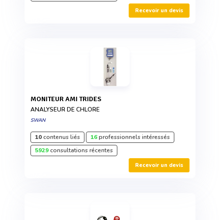
Recevoir un devis
MONITEUR AMI TRIDES
ANALYSEUR DE CHLORE
SWAN
10
contenus liés
16
professionnels intéressés
5929
consultations récentes
Recevoir un devis