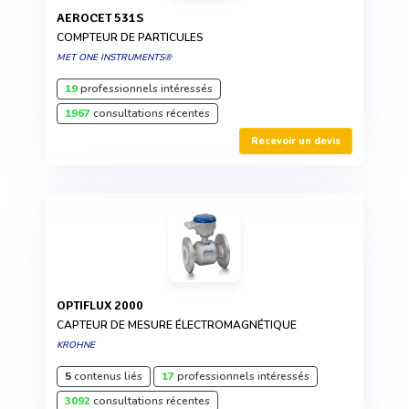
AEROCET 531S
COMPTEUR DE PARTICULES
MET ONE INSTRUMENTS®
19
professionnels intéressés
1967
consultations récentes
Recevoir un devis
OPTIFLUX 2000
CAPTEUR DE MESURE ÉLECTROMAGNÉTIQUE
KROHNE
5
contenus liés
17
professionnels intéressés
3092
consultations récentes