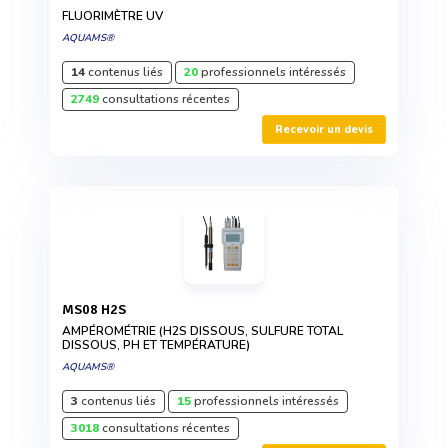
FLUORIMÈTRE UV
AQUAMS®
14
contenus liés
20
professionnels intéressés
2749
consultations récentes
Recevoir un devis
MS08 H2S
AMPÉROMÉTRIE (H2S DISSOUS, SULFURE TOTAL
DISSOUS, PH ET TEMPÉRATURE)
AQUAMS®
3
contenus liés
15
professionnels intéressés
3018
consultations récentes