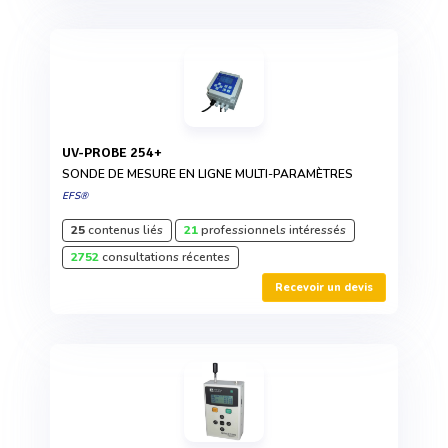
UV-PROBE 254+
SONDE DE MESURE EN LIGNE MULTI-PARAMÈTRES
EFS®
25
contenus liés
21
professionnels intéressés
2752
consultations récentes
Recevoir un devis