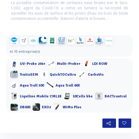
La possible contamination de certaines eaux brutes par le Sars-
CoV2, agent du Covid-19, a remis en lumière la nécessité de
surveiller les eaux de surface et les prises d’eau vis-à-vis de toute
contamination accidentelle. Stations d’alerte et bouée...
et 10 entreprise(s)
UV-Probe 254+
Multi-Probe+
LDI ROW
TruitoSEM
QuickTOCultra
CarboVis
Aqua Troll 500
Aqua Troll 600
Liquiline Mobile CML18
10Cells bbe
BACTcontrol
DB600
EXO2
WiMo Plus