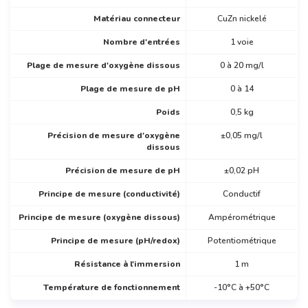
Matériau connecteur
CuZn nickelé
Nombre d'entrées
1 voie
Plage de mesure d'oxygène dissous
0 à 20 mg/l
Plage de mesure de pH
0 à 14
Poids
0,5 kg
Précision de mesure d'oxygène
±0,05 mg/l
dissous
Précision de mesure de pH
±0,02 pH
Principe de mesure (conductivité)
Conductif
Principe de mesure (oxygène dissous)
Ampérométrique
Principe de mesure (pH/redox)
Potentiométrique
Résistance à l'immersion
1 m
Température de fonctionnement
-10°C à +50°C