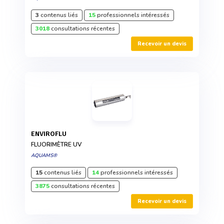
3
contenus liés
15
professionnels intéressés
3018
consultations récentes
Recevoir un devis
ENVIROFLU
FLUORIMÈTRE UV
AQUAMS®
15
contenus liés
14
professionnels intéressés
3875
consultations récentes
Recevoir un devis