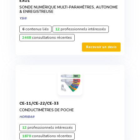
EXO1
SONDE NUMÉRIQUE MULTI-PARAMÈTRES, AUTONOME
& ENREGISTREUSE
YSI®
6
contenus liés
12
professionnels intéressés
2468
consultations récentes
Recevoir un devis
CE-11/CE-22/CE-33
CONDUCTIMÈTRES DE POCHE
HORIBA®
12
professionnels intéressés
1870
consultations récentes