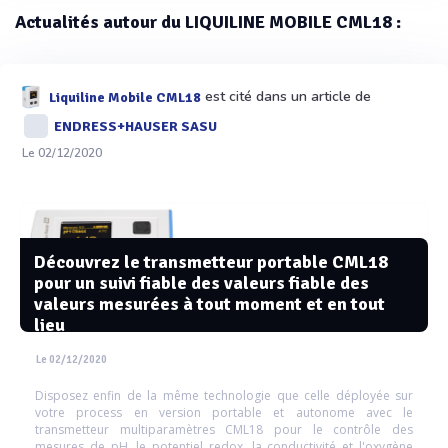
Actualités autour du LIQUILINE MOBILE CML18 :
est cité dans un article de
Liquiline Mobile CML18
ENDRESS+HAUSER SASU
Le 02/12/2020
Découvrez le transmetteur portable CML18
pour un suivi fiable des valeurs fiable des
valeurs mesurées à tout moment et en tout
lieu
Le 02/12/2020
Disposez enfin de la même technologie que celle déployée sur
votre process en version portable et autonome avec le
transmetteur multiparamètres CML18 pour le contrôle des
mesures de pH, le potentiel redox, la conductivité et l'oxygène