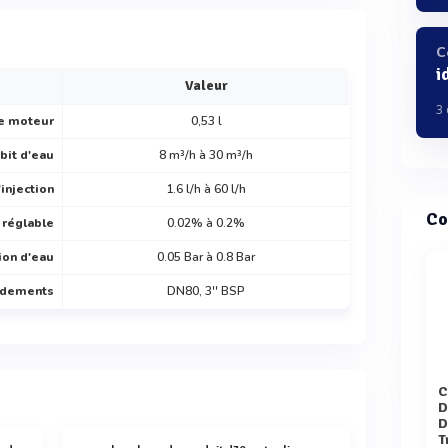
C
i
Valeur
3
ée moteur
0,53 l
bit d'eau
8 m³/h à 30 m³/h
'injection
1.6 l/h à 60 l/h
Co
réglable
0.02% à 0.2%
ion d'eau
0.05 Bar à 0.8 Bar
rdements
DN80, 3'' BSP
Comparaison des Pompe
D
D
T