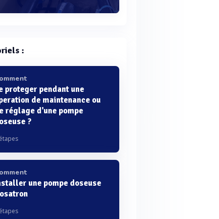
riels :
omment
e proteger pendant une
peration de maintenance ou
e réglage d'une pompe
oseuse ?
 étapes
omment
nstaller une pompe doseuse
osatron
 étapes