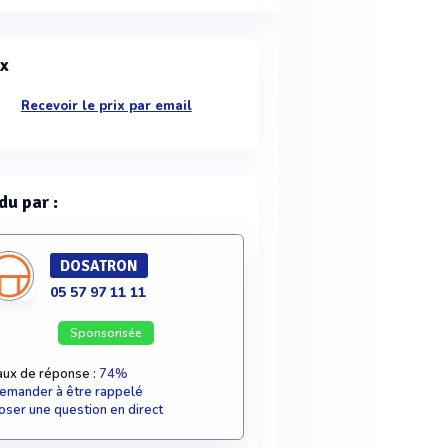
ix
Recevoir le prix par email
du par :
DOSATRON
05 57 97 11 11
Sponsorisée
aux de réponse :
74%
emander à être rappelé
oser une question en direct