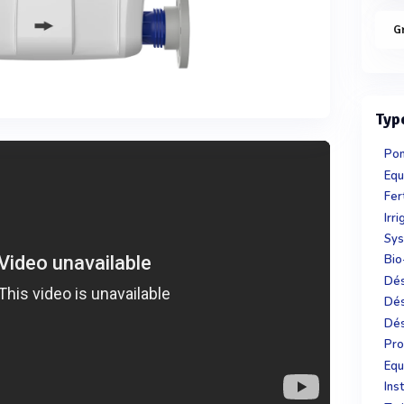
G
Typ
Po
Equ
Fer
Irri
Sys
Bio
Dés
Dés
Dés
Pro
Equ
Ins