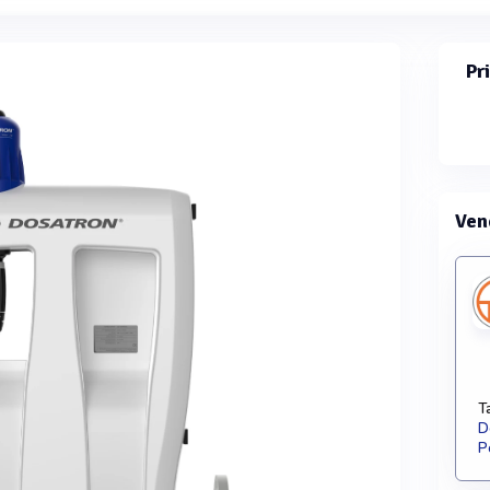
Pr
Ven
T
D
P