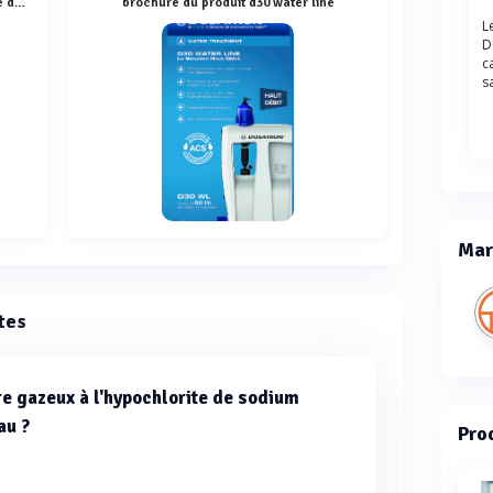
plaquette d'information sur la solution de dosage haut débit d30wl de dosatron
brochure du produit d30 water line
L
D
c
s
Mar
tes
re gazeux à l'hypochlorite de sodium
au ?
Prod