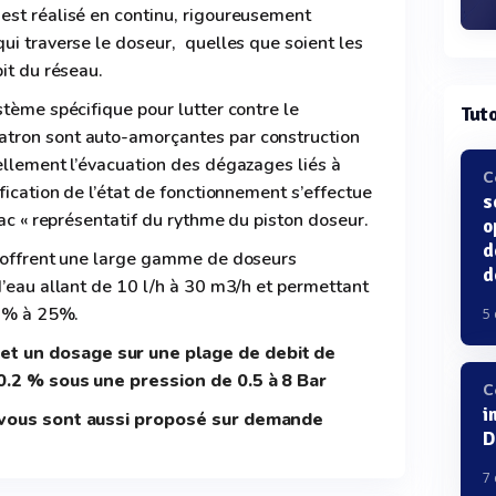
est réalisé en continu, rigoureusement
ui traverse le doseur, quelles que soient les
it du réseau.
tème spécifique pour lutter contre le
Tuto
tron sont auto-amorçantes par construction
ellement l’évacuation des dégazages liés à
C
fication de l’état de fonctionnement s’effectue
s
lac « représentatif du rythme du piston doseur.
o
d
 offrent une large gamme de doseurs
d
d’eau allant de 10 l/h à 30 m3/h et permettant
03% à 25%.
5
 un dosage sur une plage de debit de
0.2 % sous une pression de 0.5 à 8 Bar
C
i
 vous sont aussi proposé sur demande
D
7