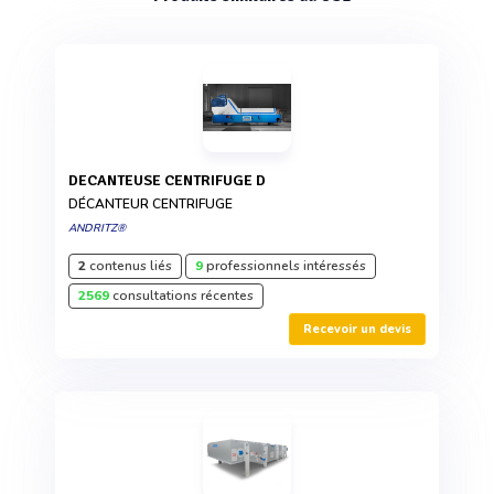
DECANTEUSE CENTRIFUGE D
DÉCANTEUR CENTRIFUGE
ANDRITZ®
2
contenus liés
9
professionnels intéressés
2569
consultations récentes
Recevoir un devis