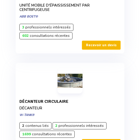
UNITÉ MOBILE D'ÉPAISSISSEMENT PAR
CENTRIFUGEUSE
ABB BOET®
3
professionnels intéressés
602
consultations récentes
Recevoir un devis
DÉCANTEUR CIRCULAIRE
DÉCANTEUR
W-TANK®
2
contenus liés
2
professionnels intéressés
1699
consultations récentes