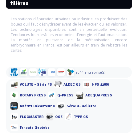
filières
Les stations d’épuration urbaines ou industrielles produisent des
boues qu’il faut déshydrater avant de les évacuer ou les valoriser.
Les technologies disponibles sont en perpétuelle évolution.
Tendances lourdes?: les économies d'énergie et l’automatisation.
La montée en puissance de la méthanisation, encore
embryonnaire en France, est par ailleurs en train de rebattre les
cartes.
et 14 entreprise(s)
VOLUTE - Série FS
ALDEC G3
HPS 12007
ROTARY PRESS
Q-PRESS
ADEQUAPRESS
Andritz Décanteur D
Série X- Xelletor
FLOCMASTER
OSE
TYPE CS
Tencate Geotube