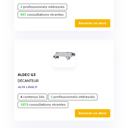
4
professionnels intéressés
847
consultations récentes
Recevoir un devis
ALDEC G3
DÉCANTEUR
ALFA LAVAL®
4
contenus liés
3
professionnels intéressés
1879
consultations récentes
Recevoir un devis