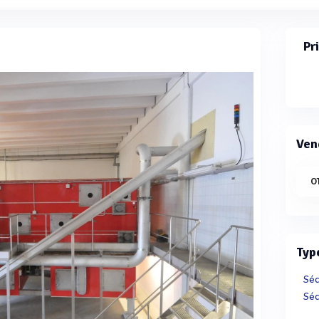
Pr
Ven
O
Typ
Séc
Séc