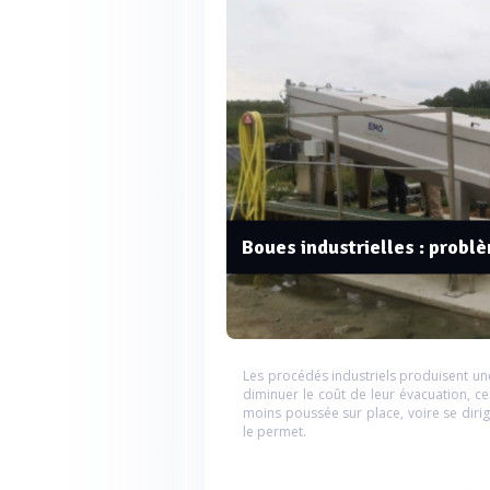
Boues industrielles : probl
Les procédés industriels produisent un
diminuer le coût de leur évacuation, c
moins poussée sur place, voire se dirig
le permet.