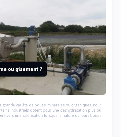
ème ou gisement ?
e grande variété de boues, minérales ou organiques. Pour
ertains industriels optent pour une déshydratation plus ou
ent vers une valorisation lorsque la nature de leurs boues