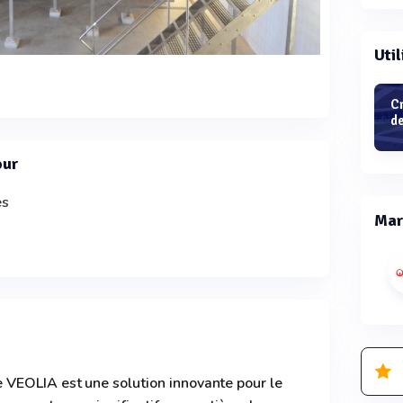
Util
Cr
de
our
es
Mar
VEOLIA est une solution innovante pour le