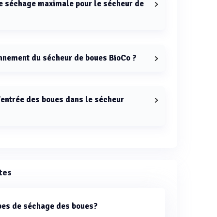
de séchage maximale pour le sécheur de
le pour le sécheur de boues BioCo est de 170°C.
onnement du sécheur de boues BioCo ?
heur de boues BioCo est continu.
'entrée des boues dans le sécheur
 dans le sécheur BioCo est d'environ 20°C.
tes
ypes de séchage des boues?