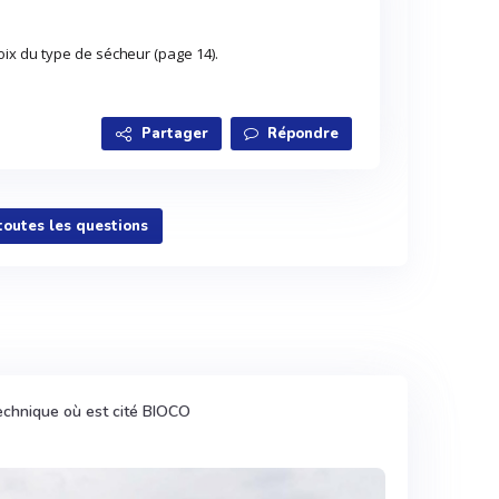
x du type de sécheur (page 14).
Partager
Répondre
 toutes les questions
echnique où est cité BIOCO