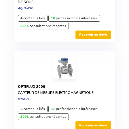
DISSOUS
AQUAMS®
4
contenus liés
18
professionnels intéressés
3234
consultations récentes
Recevoir un devis
OPTIFLUX 2000
CAPTEUR DE MESURE ÉLECTROMAGNÉTIQUE
KROHNE
5
contenus liés
17
professionnels intéressés
3091
consultations récentes
Recevoir un devis