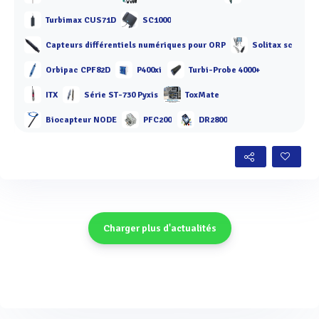
Turbimax CUS71D
SC1000
Capteurs différentiels numériques pour ORP
Solitax sc
Orbipac CPF82D
P400xi
Turbi-Probe 4000+
ITX
Série ST-730 Pyxis
ToxMate
Biocapteur NODE
PFC200
DR2800
Charger plus d'actualités