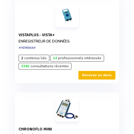
VISTAPLUS - VISTA+
ENREGISTREUR DE DONNÉES
HYDREKA®
2
contenus liés
14
professionnels intéressés
3382
consultations récentes
Recevoir un devis
CHRONOFLO MINI