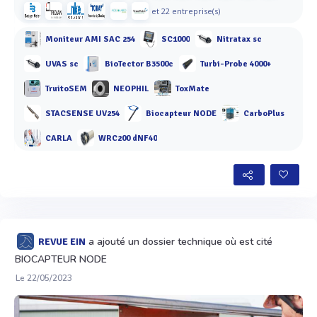
et 22 entreprise(s)
Moniteur AMI SAC 254
SC1000
Nitratax sc
UVAS sc
BioTector B3500c
Turbi-Probe 4000+
TruitoSEM
NEOPHIL
ToxMate
STACSENSE UV254
Biocapteur NODE
CarboPlus
CARLA
WRC200 dNF40
a ajouté un dossier technique où est cité
REVUE EIN
BIOCAPTEUR NODE
Le 22/05/2023