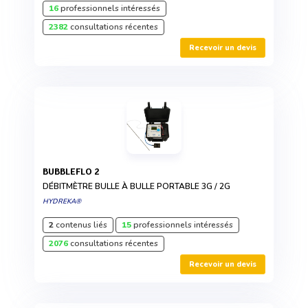
16
professionnels intéressés
2382
consultations récentes
Recevoir un devis
BUBBLEFLO 2
DÉBITMÈTRE BULLE À BULLE PORTABLE 3G / 2G
HYDREKA®
2
contenus liés
15
professionnels intéressés
2076
consultations récentes
Recevoir un devis