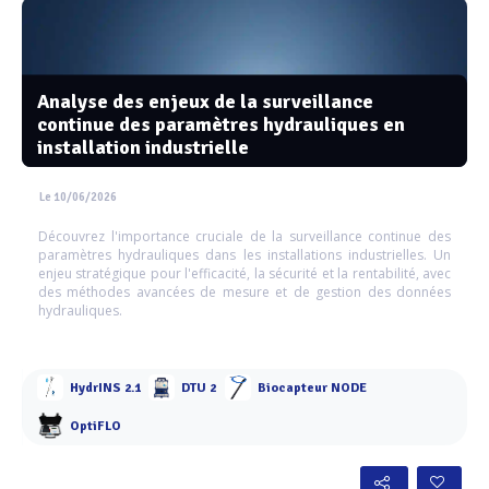
Analyse des enjeux de la surveillance
continue des paramètres hydrauliques en
installation industrielle
Le 10/06/2026
Découvrez l'importance cruciale de la surveillance continue des
paramètres hydrauliques dans les installations industrielles. Un
enjeu stratégique pour l'efficacité, la sécurité et la rentabilité, avec
des méthodes avancées de mesure et de gestion des données
hydrauliques.
HydrINS 2.1
DTU 2
Biocapteur NODE
OptiFLO