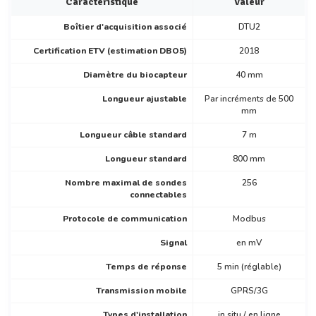
Caractéristique
Valeur
Boîtier d'acquisition associé
DTU2
Certification ETV (estimation DBO5)
2018
Diamètre du biocapteur
40 mm
Longueur ajustable
Par incréments de 500
mm
Longueur câble standard
7 m
Longueur standard
800 mm
Nombre maximal de sondes
256
connectables
Protocole de communication
Modbus
Signal
en mV
Temps de réponse
5 min (réglable)
Transmission mobile
GPRS/3G
Types d'installation
in situ / en ligne