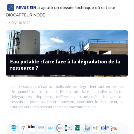
a ajouté un dossier technique où est cité
REVUE EIN
BIOCAPTEUR NODE
Le 06/10/2023
Eau potable : faire face à la dégradation de la
ressource ?
Les ressources d’eau potabilisable se dégradent tant en termes
de quantité que de qualité. Pour y faire face, les collectivités ou
délégataires déploient différentes stratégies?: changer de
ressource, jouer sur l’interconnexion, intensifier le traitement, se
tourner vers des ressources non conventionnelles…