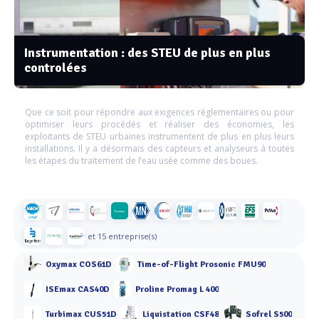
Instrumentation : des STEU de plus en plus
controlées
Que ce soit pour répondre aux exigences réglementaires ou pour
optimiser leurs procédés et réaliser des économies, les
exploitants de STEU urbaines instrumentent de plus en plus leurs
installations. Il y a désormais des capteurs et analyseurs à toutes
les étapes du traitement de l’eau usée comme des boues.
et 15 entreprise(s)
Oxymax COS61D
Time-of-Flight Prosonic FMU90
ISEmax CAS40D
Proline Promag L 400
Turbimax CUS51D
Liquistation CSF48
Sofrel S500