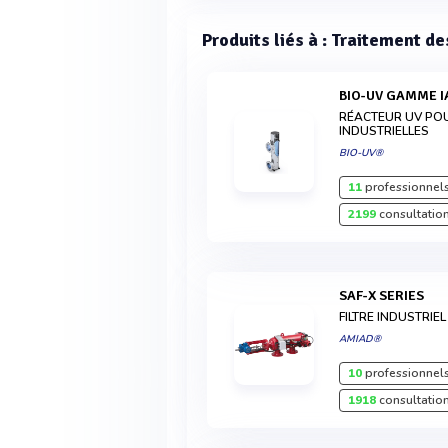
Produits liés à : Traitement d
BIO-UV GAMME 
RÉACTEUR UV POU
INDUSTRIELLES
BIO-UV®
11
professionnels
2199
consultation
SAF-X SERIES
FILTRE INDUSTRIEL
AMIAD®
10
professionnels
1918
consultation