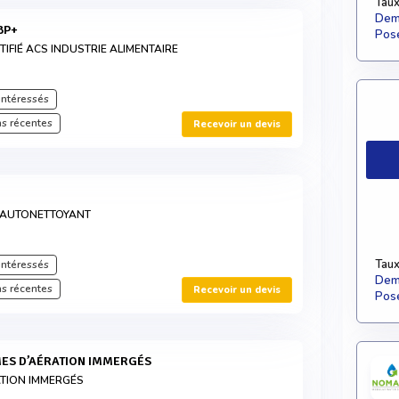
Taux
Dema
BP+
Pose
IFIÉ ACS INDUSTRIE ALIMENTAIRE
intéressés
s récentes
Recevoir un devis
E AUTONETTOYANT
Taux
intéressés
Dema
s récentes
Recevoir un devis
Pose
ÈMES D’AÉRATION IMMERGÉS
ATION IMMERGÉS