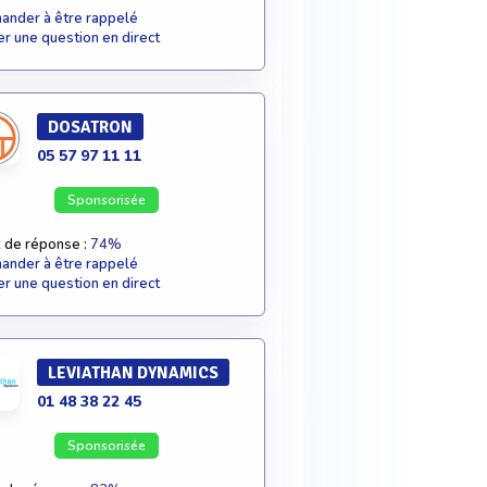
nder à être rappelé
r une question en direct
DOSATRON
05 57 97 11 11
Sponsorisée
 de réponse :
74%
nder à être rappelé
r une question en direct
LEVIATHAN DYNAMICS
01 48 38 22 45
Sponsorisée