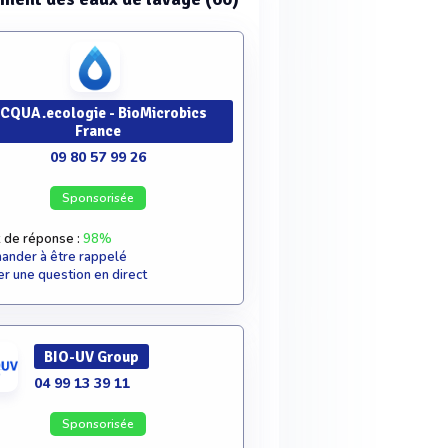
CQUA.ecologie - BioMicrobics
France
09 80 57 99 26
Sponsorisée
 de réponse :
98%
nder à être rappelé
r une question en direct
BIO-UV Group
04 99 13 39 11
Sponsorisée