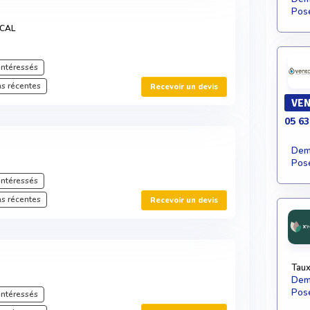
Pose
ICAL
intéressés
s récentes
Recevoir un devis
VE
05 63
Dema
Pose
intéressés
s récentes
Recevoir un devis
Taux
Dema
Pose
intéressés