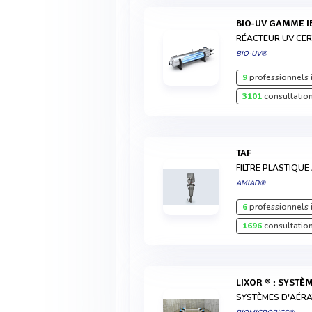
BIO-UV GAMME I
RÉACTEUR UV CERT
BIO-UV®
9
professionnels 
3101
consultation
TAF
FILTRE PLASTIQU
AMIAD®
6
professionnels 
1696
consultation
LIXOR ® : SYST
SYSTÈMES D'AÉR