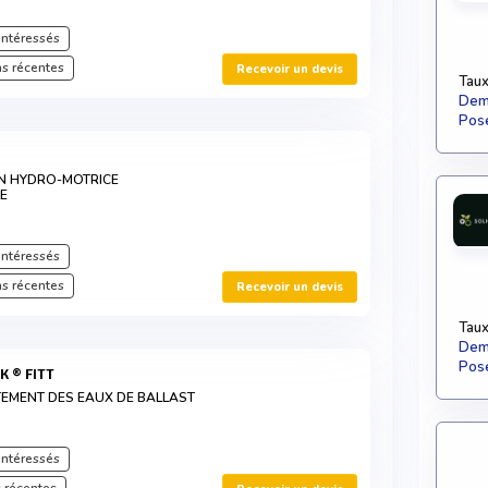
intéressés
s récentes
Recevoir un devis
Taux
Dema
Pose
N HYDRO-MOTRICE
E
intéressés
s récentes
Recevoir un devis
Taux
Dema
Pose
K ® FITT
TEMENT DES EAUX DE BALLAST
intéressés