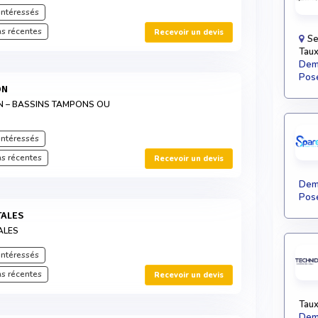
intéressés
s récentes
Recevoir un devis
Se
Taux
Dema
Pose
ON
N – BASSINS TAMPONS OU
intéressés
s récentes
Recevoir un devis
Dema
Pose
TALES
ALES
intéressés
s récentes
Recevoir un devis
Taux
Dema