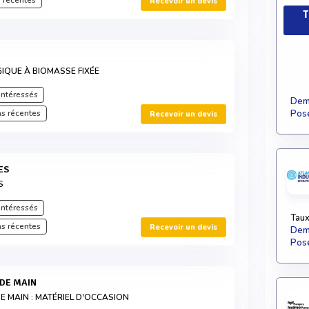
 récentes
Recevoir un devis
T
IQUE À BIOMASSE FIXÉE
intéressés
Dema
s récentes
Pose
Recevoir un devis
ES
S
intéressés
Taux
s récentes
Recevoir un devis
Dema
Pose
NDE MAIN
E MAIN : MATÉRIEL D'OCCASION