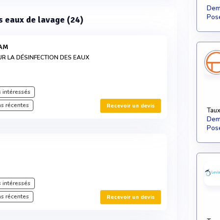
Dema
Pose
es eaux de lavage (24)
IAM
R LA DÉSINFECTION DES EAUX
 intéressés
s récentes
Recevoir un devis
Taux
Dema
Pose
 intéressés
s récentes
Recevoir un devis