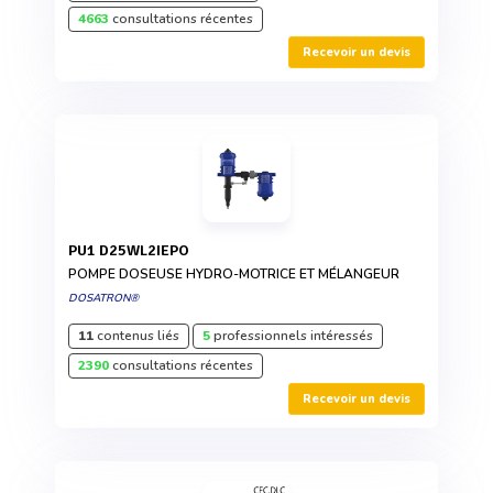
4663
consultations récentes
Recevoir un devis
PU1 D25WL2IEPO
POMPE DOSEUSE HYDRO-MOTRICE ET MÉLANGEUR
DOSATRON®
11
contenus liés
5
professionnels intéressés
2390
consultations récentes
Recevoir un devis