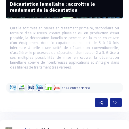
Décantation lamellaire : accroitre le
rendement de la décantation
Qu’elle soit mise en œuvre en traitement primaire, secondaire ou
tertiaire d’eaux usées, d’eaux pluviales ou en production d’eau
potable, la décantation lamellaire permet, via la mise en œuvre
d’un équipement dont l’occupation au sol est de 5 à 10 fois
inférieure à celle d’une unité de décantation conventionnelle,
d’accélérer le processus de séparation d’un facteur 2 à 5. Grâce à
ses multiples possibilités de mise en œuvre, la décantation
lamellaire couvre de nombreuses applications et s’intègre dans
des filières de traitement très variées.
et 14 entreprise(s)