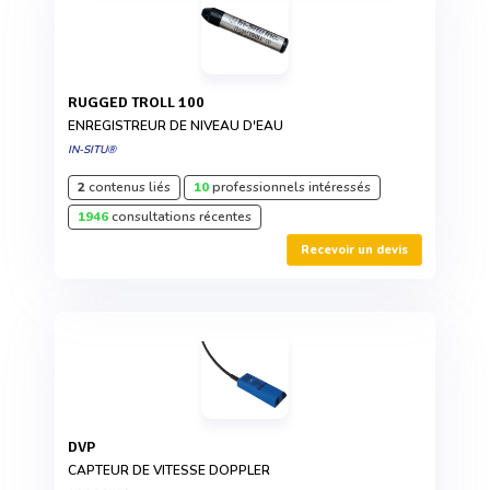
RUGGED TROLL 100
ENREGISTREUR DE NIVEAU D'EAU
IN-SITU®
2
contenus liés
10
professionnels intéressés
1946
consultations récentes
Recevoir un devis
DVP
CAPTEUR DE VITESSE DOPPLER