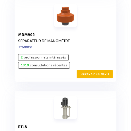
MDM902
SÉPARATEUR DE MANOMÈTRE
STUBBE®
2
professionnels intéressés
1319
consultations récentes
Recevoir un devis
ETLB