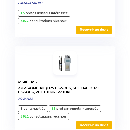
LACROIX SOFREL
15
professionnels intéressés
4022
consultations récentes
Recevoir un devis
MS08 H2S
AMPÉROMÉTRIE (H2S DISSOUS, SULFURE TOTAL
DISSOUS, PH ET TEMPÉRATURE)
AQUAMS®
3
contenus liés
15
professionnels intéressés
3021
consultations récentes
Recevoir un devis