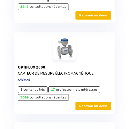
3242
consultations récentes
Recevoir un devis
OPTIFLUX 2000
CAPTEUR DE MESURE ÉLECTROMAGNÉTIQUE
KROHNE
5
contenus liés
17
professionnels intéressés
3099
consultations récentes
Recevoir un devis