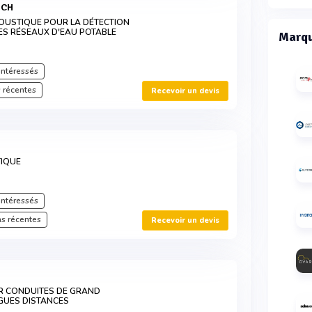
UCH
OUSTIQUE POUR LA DÉTECTION
LES RÉSEAUX D'EAU POTABLE
Marqu
intéressés
 récentes
Recevoir un devis
IQUE
intéressés
s récentes
Recevoir un devis
R CONDUITES DE GRAND
GUES DISTANCES