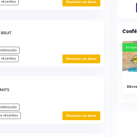
 récentes
Recevoir un devis
Confé
 BRUIT
En lign
intéressés
 récentes
Recevoir un devis
LANTS
intéressés
s récentes
Recevoir un devis