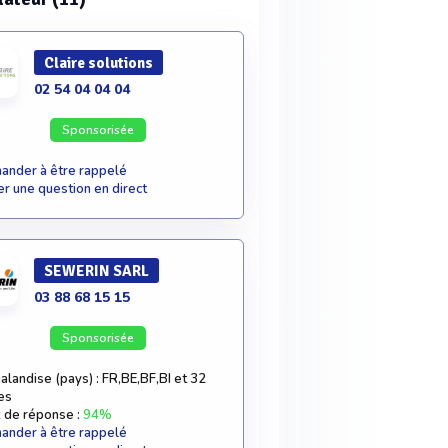
Claire solutions
02 54 04 04 04
Sponsorisée
nder à être rappelé
r une question en direct
SEWERIN SARL
03 88 68 15 15
Sponsorisée
landise (pays) : FR,BE,BF,BI et 32
es
 de réponse :
94%
nder à être rappelé