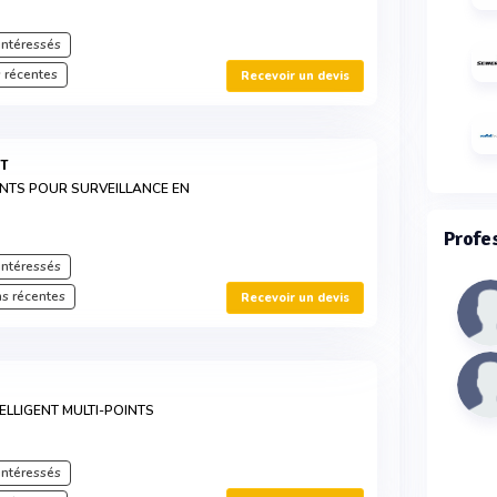
intéressés
 récentes
Recevoir un devis
OT
NTS POUR SURVEILLANCE EN
Profe
intéressés
s récentes
Recevoir un devis
ELLIGENT MULTI-POINTS
intéressés