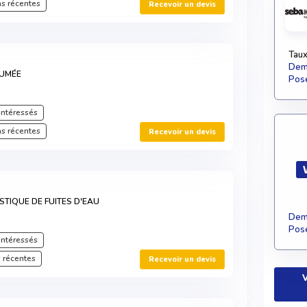
s récentes
Recevoir un devis
Taux
Dema
FUMÉE
Pose
intéressés
s récentes
Recevoir un devis
TIQUE DE FUITES D'EAU
Dema
Pose
intéressés
 récentes
Recevoir un devis
V