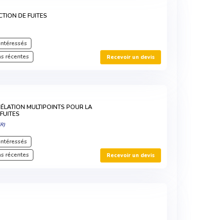
CTION DE FUITES
intéressés
s récentes
Recevoir un devis
ÉLATION MULTIPOINTS POUR LA
FUITES
R)
intéressés
s récentes
Recevoir un devis