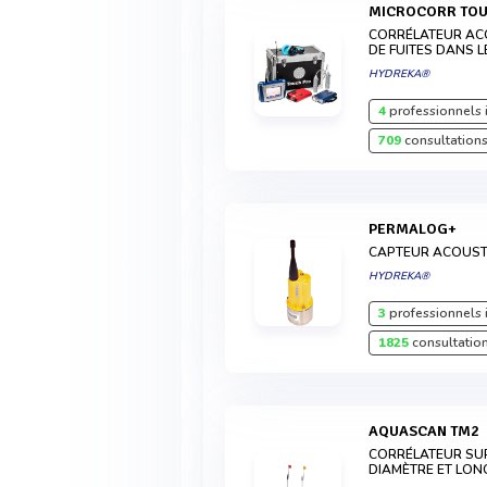
MICROCORR TO
CORRÉLATEUR AC
DE FUITES DANS 
HYDREKA®
4
professionnels 
709
consultations
PERMALOG+
CAPTEUR ACOUST
HYDREKA®
3
professionnels 
1825
consultation
AQUASCAN TM2
CORRÉLATEUR SU
DIAMÈTRE ET LON