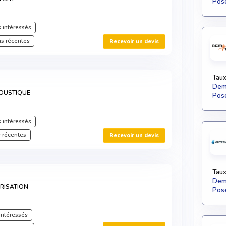
Pose
 intéressés
s récentes
Recevoir un devis
Taux
Dema
OUSTIQUE
Pose
 intéressés
 récentes
Recevoir un devis
Taux
Dema
ÉRISATION
Pose
intéressés