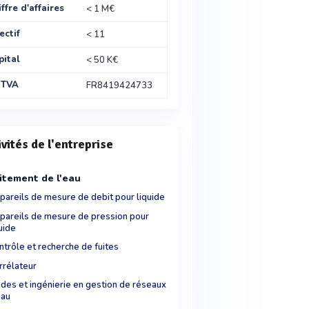
ffre d'affaires
< 1 M€
ectif
< 11
pital
< 50 K€
 TVA
FR8419424733
ivités de l'entreprise
itement de l'eau
pareils de mesure de debit pour liquide
pareils de mesure de pression pour
uide
ntrôle et recherche de fuites
rrélateur
udes et ingénierie en gestion de réseaux
eau