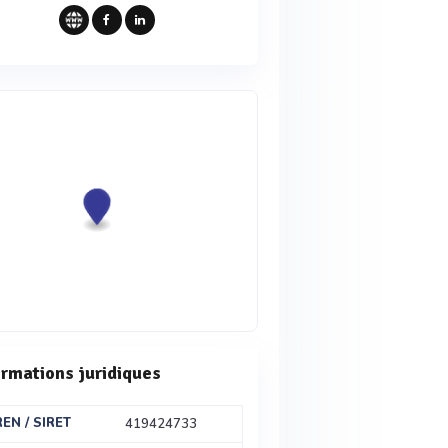
ormations juridiques
REN / SIRET
419424733