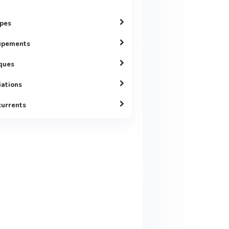
pes
upements
ques
liations
urrents