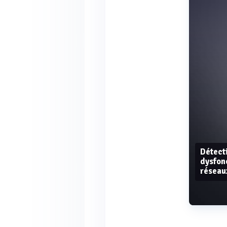
Détect
dysfon
réseau