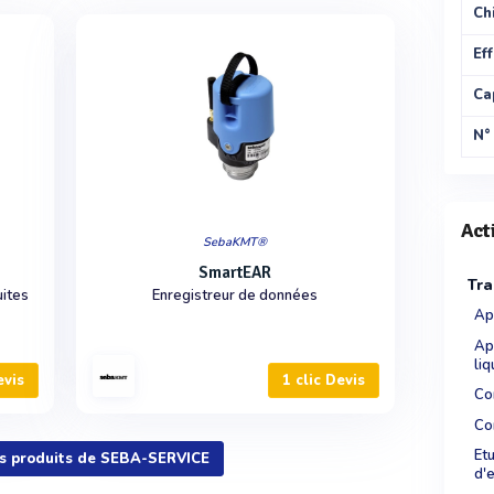
Chi
Eff
Ca
N°
Act
SebaKMT®
SmartEAR
Tra
uites
Enregistreur de données
Ap
Ap
liq
evis
1 clic Devis
Co
Co
Et
les produits de SEBA-SERVICE
d'