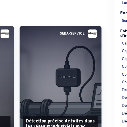
Lo
Ene
Su
Fab
SEBA-SERVICE
d'i
Ca
Ca
Ca
Co
Co
Co
Dé
Dé
Dé
Dé
Détection précise de fuites dans
Dé
s
les réseaux industriels avec