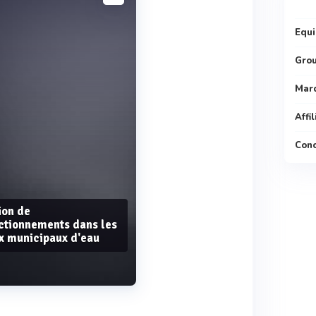
Equi
Gro
Mar
Affi
Conc
ion de
ctionnements dans les
x municipaux d'eau