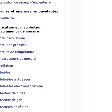
calisation de réseau d'eau entérré
rgies et énergies renouvelables
rveillance
rication et distribution
nstruments de mesure
pteur acoustique
pteur de pression
pteurs de température
nvertisseurs de mesure
rrélateur
tmètre
bitmètre à ultrasons
bitmètre électromagnétique
tecteur de fuites
tecteur de gaz
tecteurs de câbles