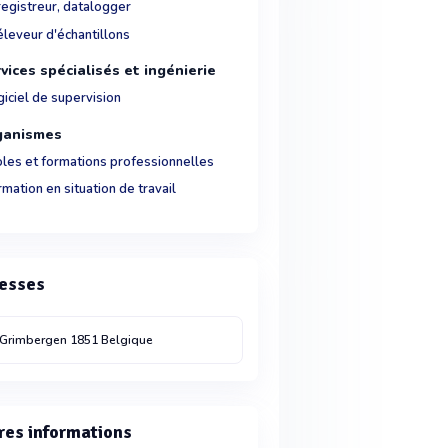
registreur, datalogger
éleveur d'échantillons
vices spécialisés et ingénierie
iciel de supervision
ganismes
oles et formations professionnelles
mation en situation de travail
esses
Grimbergen
1851
Belgique
Mechelen
B-2800
Belgique
res informations