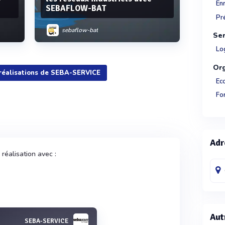
En
SEBAFLOW-BAT
Pr
sebaflow-bat
Ser
Log
Or
 réalisations de SEBA-SERVICE
Voir plus
Ec
For
Adr
réalisation avec :
Aut
SEBA-SERVICE