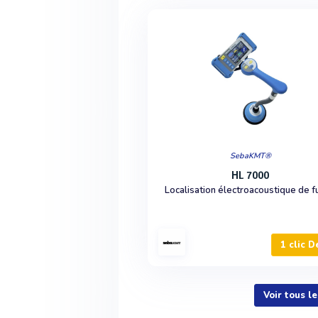
SebaKMT®
HL 7000
Localisation électroacoustique de f
1 clic D
Voir tous 