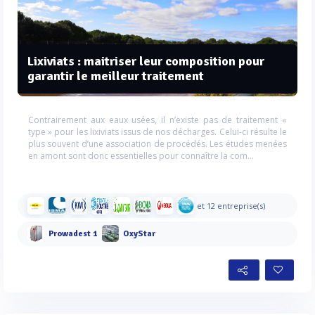
Lixiviats : maitriser leur composition pour
garantir le meilleur traitement
Contrairement aux eaux usées, il n’existe pas de traitement «
type » pour les lixiviats issus de nos décharges. Celui-ci résulte le
plus souvent d’une association de procédés. Les études menées
en amont sont donc essentielles pour connaître la com...
et 12 entreprise(s)
Prowadest 1
OxyStar