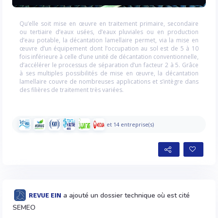
Qu’elle soit mise en œuvre en traitement primaire, secondaire
ou tertiaire d’eaux usées, d’eaux pluviales ou en production
d’eau potable, la décantation lamellaire permet, via la mise en
œuvre d’un équipement dont l’occupation au sol est de 5 à 10
fois inférieure à celle d’une unité de décantation conventionnelle,
d’accélérer le processus de séparation d’un facteur 2 à 5. Grâce
à ses multiples possibilités de mise en œuvre, la décantation
lamellaire couvre de nombreuses applications et s’intègre dans
des filières de traitement très variées.
et 14 entreprise(s)
a ajouté un dossier technique où est cité
REVUE EIN
SEMEO