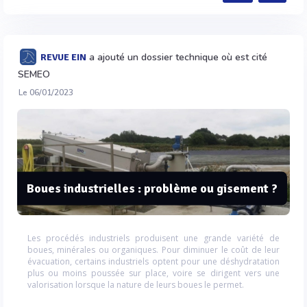
a ajouté un dossier technique où est cité
REVUE EIN
SEMEO
Le 06/01/2023
Boues industrielles : problème ou gisement ?
Les procédés industriels produisent une grande variété de
boues, minérales ou organiques. Pour diminuer le coût de leur
évacuation, certains industriels optent pour une déshydratation
plus ou moins poussée sur place, voire se dirigent vers une
valorisation lorsque la nature de leurs boues le permet.