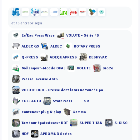
et 16 entreprise(s)
Ec'Eau Press Wave
VOLUTE - Série FS
ALDEC G3
ALDEC
ROTARY PRESS
Q-PRESS
ADEQUAPRESS
DESHYVAC
Mélangeur-Mobile OPAL
VOLUTE
BioCo
Presse laveuse AKIS
VOLUTE DUO - Presse dont la vis ne touche pas les anneaux
FULL AUTO
StainPress
SRT
conteneur plug & play
Gamma
Tambour épaississeur RDT
SUPER TITAN
S-DISC
HDF
APROMUD Series