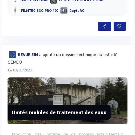
SW30HRLE-4040
FILMTEC FORTILIFE CR100
FILMTEC ECO PRO 400
CaptuRO
a ajouté un dossier technique où est cité
REVUE EIN
SEMEO
Le 02/03/2023
Unités mobiles de traitement des eaux
Production d’eau potable ou de process, assainissement