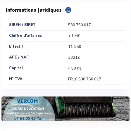
Informations juridiques
SIREN / SIRET
530 750 017
Chiffre d'affaires
< 1 M€
Effectif
11 à 50
APE / NAF
3821Z
Capital
< 50 K€
N° TVA
FR10 530 750 017