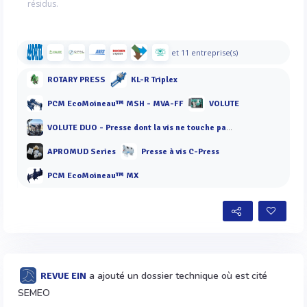
résidus.
et 11 entreprise(s)
ROTARY PRESS
KL-R Triplex
PCM EcoMoineau™ MSH - MVA-FF
VOLUTE
VOLUTE DUO - Presse dont la vis ne touche pas les anneaux
APROMUD Series
Presse à vis C-Press
PCM EcoMoineau™ MX
a ajouté un dossier technique où est cité
REVUE EIN
SEMEO