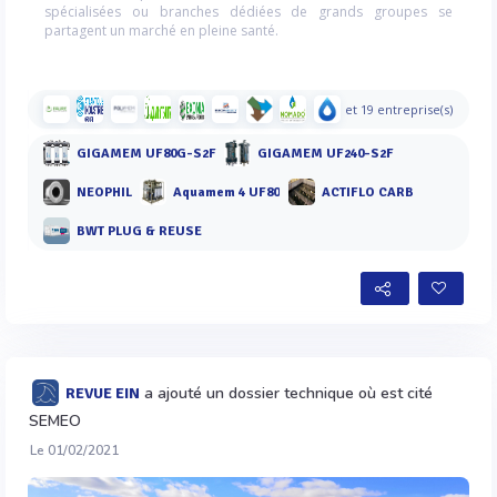
spécialisées ou branches dédiées de grands groupes se
partagent un marché en pleine santé.
et 19 entreprise(s)
GIGAMEM UF80G-S2F
GIGAMEM UF240-S2F
NEOPHIL
Aquamem 4 UF80
ACTIFLO CARB
BWT PLUG & REUSE
a ajouté un dossier technique où est cité
REVUE EIN
SEMEO
Le 01/02/2021