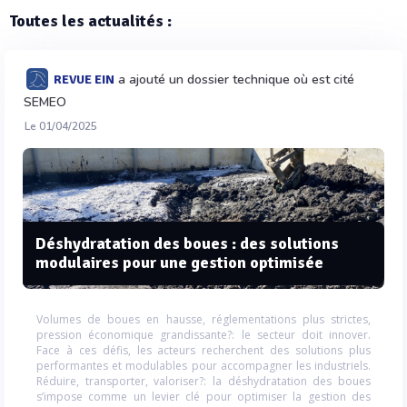
Toutes les actualités :
a ajouté un dossier technique où est cité
REVUE EIN
SEMEO
Le 01/04/2025
Déshydratation des boues : des solutions
modulaires pour une gestion optimisée
Volumes de boues en hausse, réglementations plus strictes,
pression économique grandissante?: le secteur doit innover.
Face à ces défis, les acteurs recherchent des solutions plus
performantes et modulables pour accompagner les industriels.
Réduire, transporter, valoriser?: la déshydratation des boues
s’impose comme un levier clé pour optimiser la gestion des