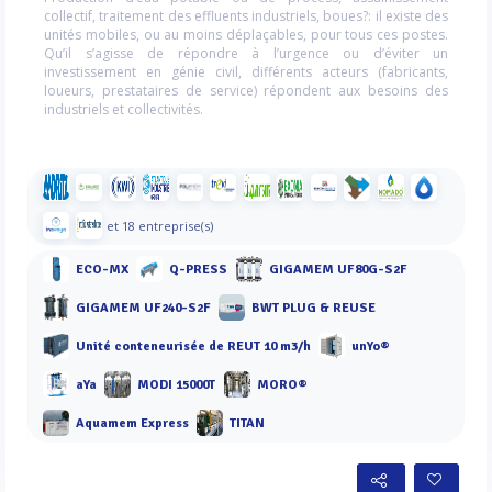
collectif, traitement des effluents industriels, boues?: il existe des
unités mobiles, ou au moins déplaçables, pour tous ces postes.
Qu’il s’agisse de répondre à l’urgence ou d’éviter un
investissement en génie civil, différents acteurs (fabricants,
loueurs, prestataires de service) répondent aux besoins des
industriels et collectivités.
et 18 entreprise(s)
ECO-MX
Q-PRESS
GIGAMEM UF80G-S2F
GIGAMEM UF240-S2F
BWT PLUG & REUSE
Unité conteneurisée de REUT 10 m3/h
unYo®
aYa
MODI 15000T
MORO®
Aquamem Express
TITAN