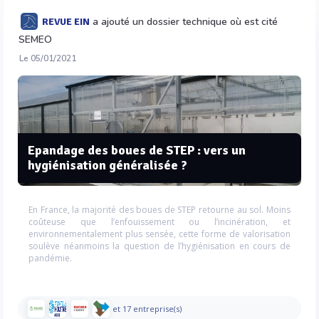
a ajouté un dossier technique où est cité
REVUE EIN
SEMEO
Le 05/01/2021
Epandage des boues de STEP : vers un
hygiénisation généralisée ?
En France, la majorité des boues de STEP retourne au sol. Moins
coûteuse que l’enfouissement ou l’incinération, et
environnementalement plus sensée, cette forme de valorisation
soulève néanmoins la question de l’hygiénisation en cours de
pandémie.
et 17 entreprise(s)