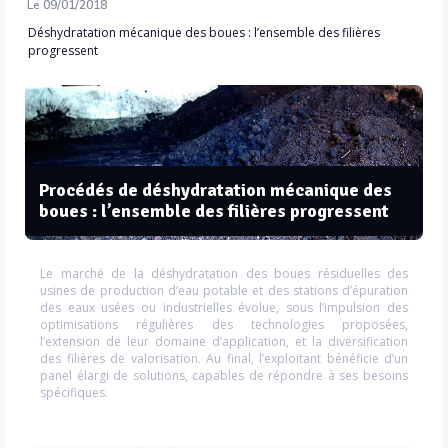
Le 09/01/2018
Déshydratation mécanique des boues : l’ensemble des filières
progressent
Procédés de déshydratation mécanique des
boues : l’ensemble des filières progressent
Le marché de la déshydratation des boues résiduelles des
usines de production d’eau potable et des stations d’épuration
des eaux usées ou industrielles évolue, sous l’impulsion des
optimisations régulières des technologies proposées,
l’extension de leur domaine d’application, et la diversification
des filières de valorisation. Au final, l’exploitant bénéficie d’un
panel élargi de solutions, capables de répondre à ses besoins
spécifiques.