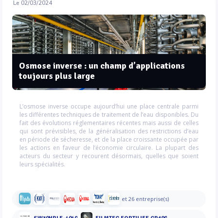
Le 02/03/2024
Osmose inverse : un champ d’applications
toujours plus large
L’osmose inverse occupe aujourd’hui une place centrale parmi
les différentes techniques de traitement de l’eau disponibles. Du
fait des évolutions réglementaires récentes mais aussi de celles
qui sont prévisibles, de la généralisation des restrictions d’eau
en période de sécheresse, et de la place croissante occupée par
les actions en faveur de l’économie circulaire. La plupart des
acteurs du secteur y recourent désormais, quelles que soient
leurs spécialités.
et 26 entreprise(s)