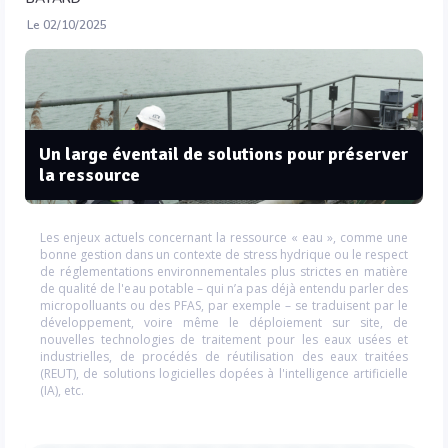
Le 02/10/2025
Un large éventail de solutions pour préserver
la ressource
Les enjeux actuels concernant la ressource « eau », comme une
bonne gestion dans un contexte de stress hydrique ou le respect
de réglementations environnementales plus strictes en matière
de qualité de l'eau potable – qui n’a pas déjà entendu parler des
micropolluants ou des PFAS, par exemple – se traduisent par le
développement, voire même le déploiement sur site, de
nouvelles technologies de traitement pour les eaux usées et
industrielles, de procédés de réutilisation des eaux traitées
(REUT), de solutions logicielles dopées à l'intelligence artificielle
(IA), etc.