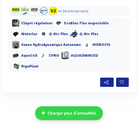
et 34 entreprise(s)
Clapet régulateur
EcoBloc Flex inspectable
Waterloc
Q-Bic Plus
Q-Bic Plus
Vanne Hydrodynamique Autonome
HYDROCYL
AquaCell
CYMO
AQUADVANCED
RigoPlant
Charger plus d'actualités