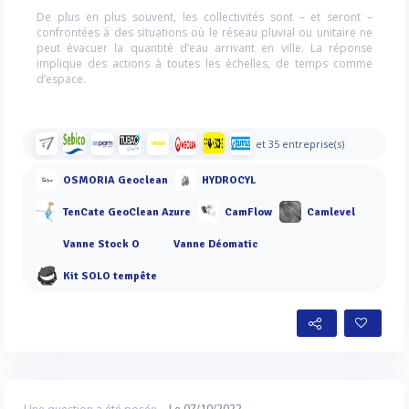
De plus en plus souvent, les collectivités sont – et seront –
confrontées à des situations où le réseau pluvial ou unitaire ne
peut évacuer la quantité d’eau arrivant en ville. La réponse
implique des actions à toutes les échelles, de temps comme
d’espace.
et 35 entreprise(s)
OSMORIA Geoclean
HYDROCYL
TenCate GeoClean Azure
CamFlow
Camlevel
Vanne Stock O
Vanne Déomatic
Kit SOLO tempête