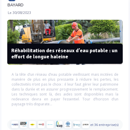
BAYARD
Le 30/08/2023
Réhabilitation des réseaux d’eau potable : un
effort de longue haleine
A la tête d’un réseau d’eau potable vieillissant mais incitées de
manière de plus en plus pressante à réduire les pertes, les
collectivités n’ont pas le choix : il leur faut gérer leur patrimoine
dans la durée et en assurer progressivement le remplacement.
Les techniques sont là, des aides sont disponibles mais la
redevance devra en payer l’essentiel. Tour d’horizon d’un
paysage très disparate…
et 36 entreprise(s)