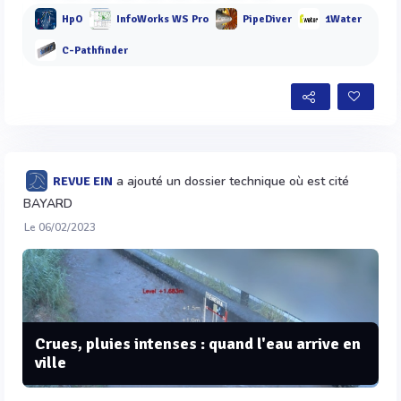
HpO
InfoWorks WS Pro
PipeDiver
1Water
C-Pathfinder
a ajouté un dossier technique où est cité
REVUE EIN
BAYARD
Le 06/02/2023
Crues, pluies intenses : quand l'eau arrive en
ville