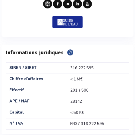
Informations juridiques
SIREN / SIRET
316 222 595
Chiffre d'affaires
< 1 M€
Effectif
201 à 500
APE / NAF
2814Z
Capital
< 50 K€
N° TVA
FR37 316 222 595