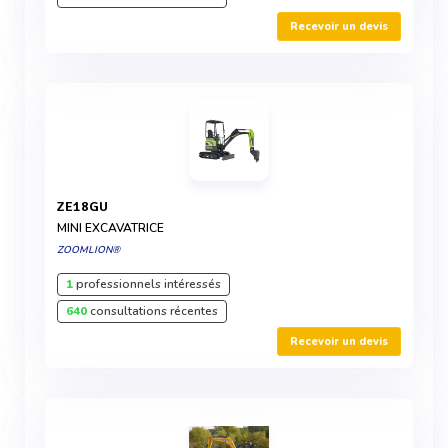
Recevoir un devis
ZE18GU
MINI EXCAVATRICE
ZOOMLION®
1
professionnels intéressés
640
consultations récentes
Recevoir un devis