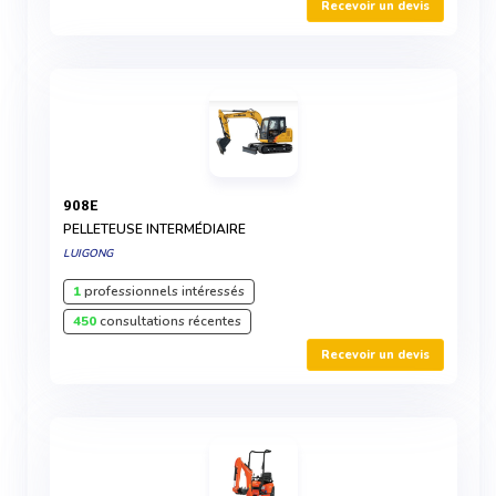
Recevoir un devis
908E
PELLETEUSE INTERMÉDIAIRE
LUIGONG
1
professionnels intéressés
450
consultations récentes
Recevoir un devis