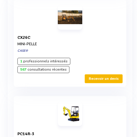
CX26C
MINI-PELLE
CASE®
1
professionnels intéressés
567
consultations récentes
Recevoir un devis
PC14R-3