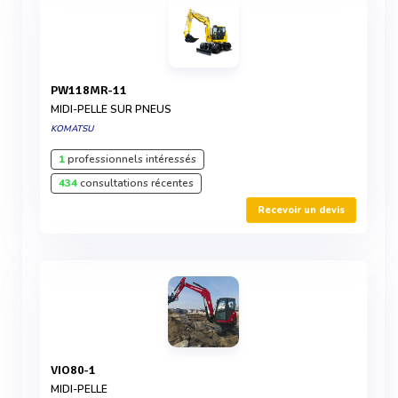
PW118MR-11
MIDI-PELLE SUR PNEUS
KOMATSU
1
professionnels intéressés
434
consultations récentes
Recevoir un devis
VIO80-1
MIDI-PELLE