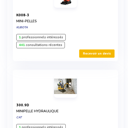
K008-3
MINI-PELLES
KUBOTA
1
professionnels intéressés
441
consultations récentes
Recevoir un devis
300.9D
MINIPELLE HYDRAULIQUE
CAT
1
professionnels intéressés