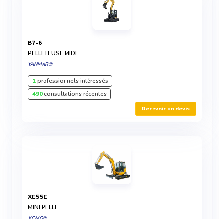
B7-6
PELLETEUSE MIDI
YANMAR®
1
professionnels intéressés
490
consultations récentes
Recevoir un devis
XE55E
MINI PELLE
XCMG®