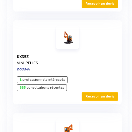
Recevoir un devis
DX35Z
MINI-PELLES
DOOSAN
1
professionnels intéressés
885
consultations récentes
Recevoir un devis