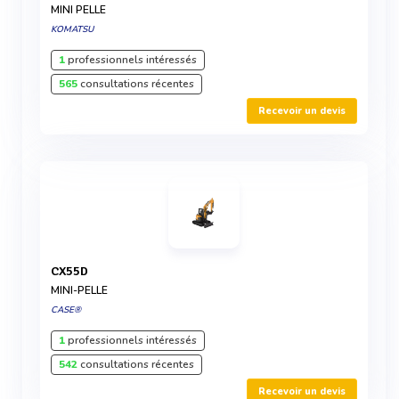
MINI PELLE
KOMATSU
1
professionnels intéressés
565
consultations récentes
Recevoir un devis
CX55D
MINI-PELLE
CASE®
1
professionnels intéressés
542
consultations récentes
Recevoir un devis