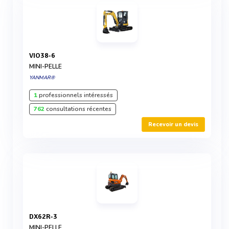
VIO38-6
MINI-PELLE
YANMAR®
1
professionnels intéressés
762
consultations récentes
Recevoir un devis
DX62R-3
MINI-PELLE