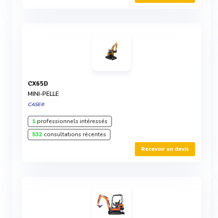
CX65D
MINI-PELLE
CASE®
1
professionnels intéressés
532
consultations récentes
Recevoir un devis