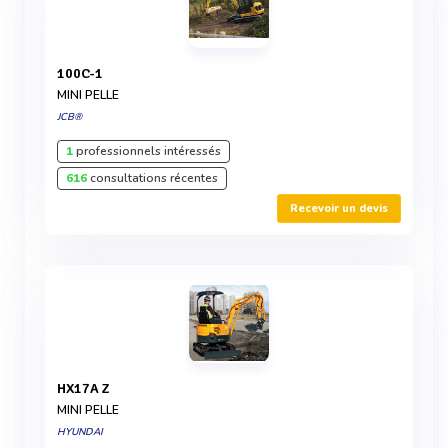
100C-1
MINI PELLE
JCB®
1
professionnels intéressés
616
consultations récentes
Recevoir un devis
HX17A Z
MINI PELLE
HYUNDAI