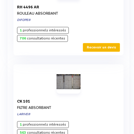
RH 4496 AR
ROULEAU ABSORBANT
DIFOPE®
1
professionnels intéressés
706
consultations récentes
Recevoir un devis
CK 101
FILTRE ABSORBANT
LARIVE®
1
professionnels intéressés
563
consultations récentes