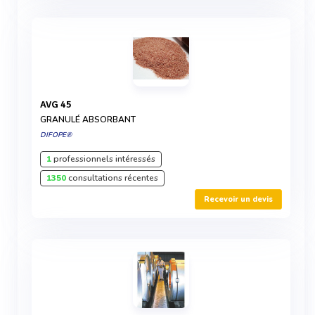
AVG 45
GRANULÉ ABSORBANT
DIFOPE®
1
professionnels intéressés
1350
consultations récentes
Recevoir un devis