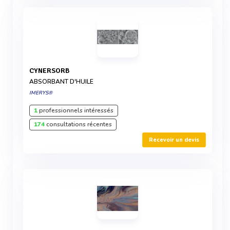
CYNERSORB
ABSORBANT D'HUILE
IMERYS®
1
professionnels intéressés
174
consultations récentes
Recevoir un devis