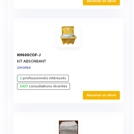
Recevoir un devis
KH600COF-J
KIT ABSORBANT
DIFOPE®
1
professionnels intéressés
1427
consultations récentes
Recevoir un devis